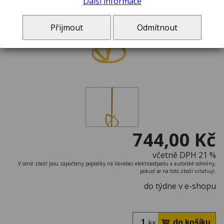
Další informace
Přijmout
Odmítnout
744,00 Kč
včetně DPH 21 %
V ceně zboží jsou započteny poplatky na likvidaci elektroodpadu a autorské odměny,
pokud se na toto zboží vztahují.
do týdne v e-shopu
ks