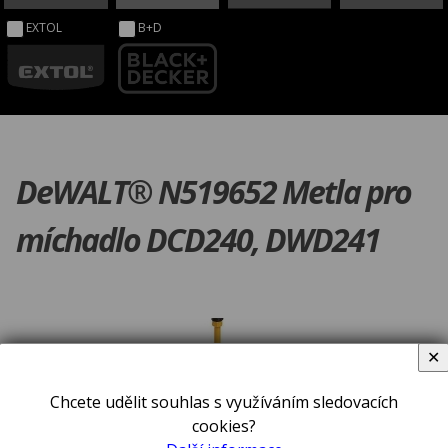
EXTOL
B+D
DeWALT® N519652 Metla pro
míchadlo DCD240, DWD241
✕
Chcete udělit souhlas s využíváním sledovacích
cookies?