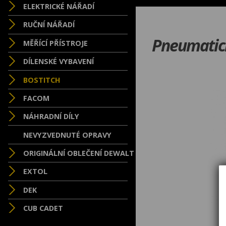
ELEKTRICKÉ NÁŘADÍ
RUČNÍ NÁŘADÍ
Pneumatick
MĚŘÍCÍ PŘÍSTROJE
DÍLENSKÉ VYBAVENÍ
BOSTITCH
FACOM
NÁHRADNÍ DÍLY
NEVYZVEDNUTÉ OPRAVY
ORIGINÁLNÍ OBLEČENÍ DEWALT
EXTOL
DEK
CUB CADET