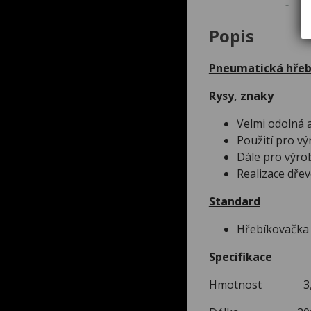
Popis
Pneumatická hřeb
Rysy, znaky
Velmi odolná 
Použití pro vý
Dále pro výro
Realizace dře
Standard
Hřebíkovačka 
Specifikace
Hmotnost 3,6