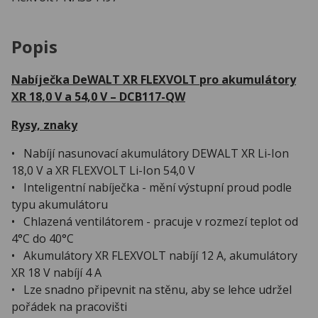
Popis
Nabíječka DeWALT XR FLEXVOLT pro akumulátory
XR 18,0 V a 54,0 V – DCB117-QW
Rysy, znaky
• Nabíjí nasunovací akumulátory DEWALT XR Li-Ion
18,0 V a XR FLEXVOLT Li-Ion 54,0 V
• Inteligentní nabíječka - mění výstupní proud podle
typu akumulátoru
• Chlazená ventilátorem - pracuje v rozmezí teplot od
4°C do 40°C
• Akumulátory XR FLEXVOLT nabíjí 12 A, akumulátory
XR 18 V nabíjí 4 A
• Lze snadno připevnit na stěnu, aby se lehce udržel
pořádek na pracovišti