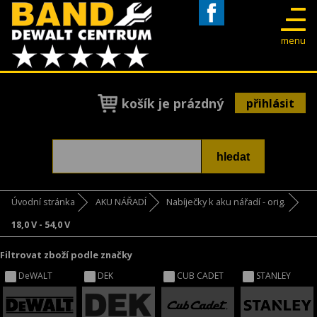
Facebook
menu
košík je prázdný
přihlásit
Úvodní stránka
AKU NÁŘADÍ
Nabíječky k aku nářadí - orig.
18,0 V - 54,0 V
Filtrovat zboží podle značky
DeWALT
DEK
CUB CADET
STANLEY