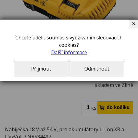
✕
Chcete udělit souhlas s využíváním sledovacích
cookies?
Další informace
2 190,00 Kč
včetně DPH 21 %
Přijmout
Odmítnout
V ceně zboží jsou započteny poplatky na likvidaci elektroodpadu a autorské odměny,
pokud se na toto zboží vztahují.
skladem ve Zlíně
ks
Nabíječka 18 V až 54 V, pro akumulátory Li-Ion XR a
FlexVolt / NA534497