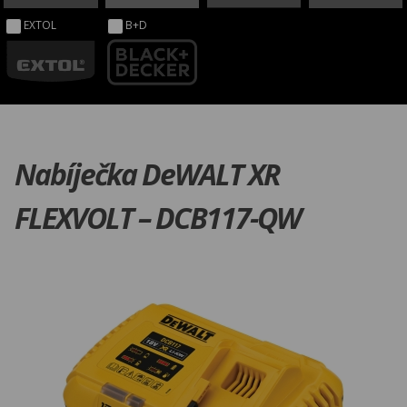
EXTOL
B+D
Nabíječka DeWALT XR
FLEXVOLT – DCB117-QW