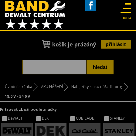
Facebook
menu
košík je prázdný
přihlásit
Úvodní stránka
AKU NÁŘADÍ
Nabíječky k aku nářadí - orig.
18,0 V - 54,0 V
Filtrovat zboží podle značky
DeWALT
DEK
CUB CADET
STANLEY