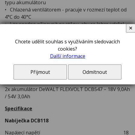
typu akumulátoru
• Chlazená ventilátorem - pracuje v rozmezí teplot od
4°C do 40°C
• Lze snadno připevnit na stěnu, aby se lehce udržel
✕
pořádek na pracovišti
• Diagnostický systém s indikační LED diodou
Chcete udělit souhlas s využíváním sledovacích
informuje o stavu nabití akumulátoru: nabitý / nabíjení
cookies?
/ problém s nabíjením (zahřátý/studený akumulátor)
Další informace
Standard:
Přijmout
Odmítnout
1x nabíječka DeWALT FLEXVOLT DCB118
2x akumulátor DeWALT FLEXVOLT DCB547 – 18V 9,0Ah
/ 54V 3,0Ah
Specifikace
Nabíječka DCB118
Napájecí napětí 18