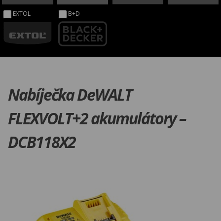
EXTOL
B+D
Nabíječka DeWALT
FLEXVOLT+2 akumulátory –
DCB118X2