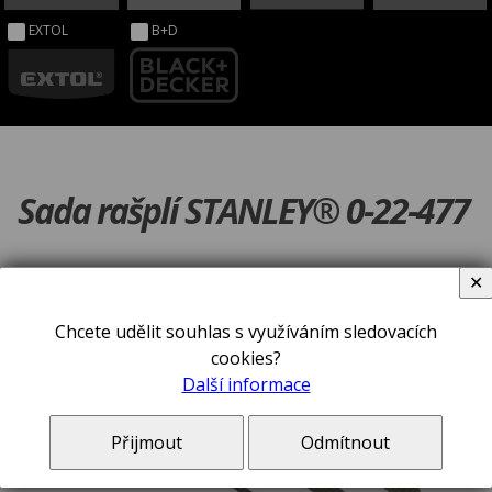
EXTOL
B+D
Sada rašplí STANLEY® 0-22-477
✕
Chcete udělit souhlas s využíváním sledovacích
cookies?
Další informace
Přijmout
Odmítnout