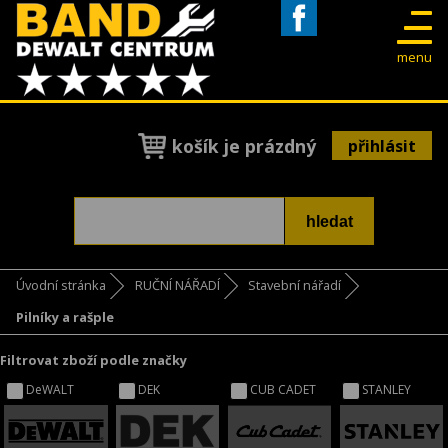
Facebook
menu
košík je prázdný
přihlásit
Úvodní stránka
RUČNÍ NÁŘADÍ
Stavební nářadí
Pilníky a rašple
Filtrovat zboží podle značky
DeWALT
DEK
CUB CADET
STANLEY