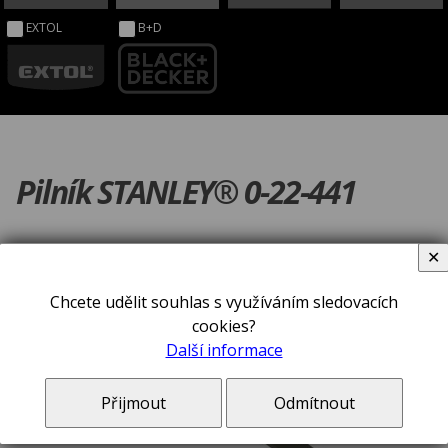
EXTOL
B+D
Pilník STANLEY® 0-22-441
✕
Chcete udělit souhlas s využíváním sledovacích
cookies?
Další informace
Přijmout
Odmítnout