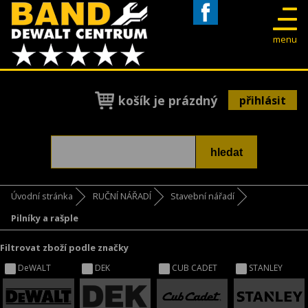
Facebook
menu
košík je prázdný
přihlásit
Úvodní stránka
RUČNÍ NÁŘADÍ
Stavební nářadí
Pilníky a rašple
Filtrovat zboží podle značky
DeWALT
DEK
CUB CADET
STANLEY