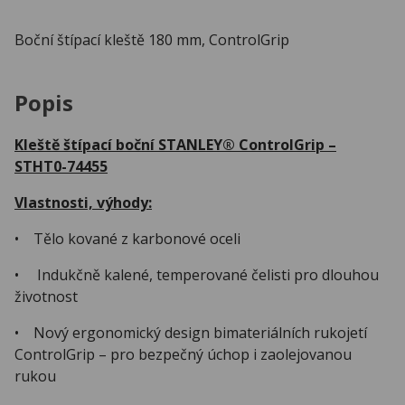
Boční štípací kleště 180 mm, ControlGrip
Popis
Kleště štípací boční STANLEY® ControlGrip –
STHT0-74455
Vlastnosti, výhody:
• Tělo kované z karbonové oceli
• Indukčně kalené, temperované čelisti pro dlouhou
životnost
• Nový ergonomický design bimateriálních rukojetí
ControlGrip – pro bezpečný úchop i zaolejovanou
rukou