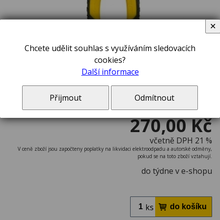
✕
Chcete udělit souhlas s využíváním sledovacích
cookies?
Další informace
Přijmout
Odmítnout
299,00 Kč
ušetříte
9,7 %
270,00 Kč
včetně DPH 21 %
V ceně zboží jsou započteny poplatky na likvidaci elektroodpadu a autorské odměny,
pokud se na toto zboží vztahují.
do týdne v e-shopu
ks