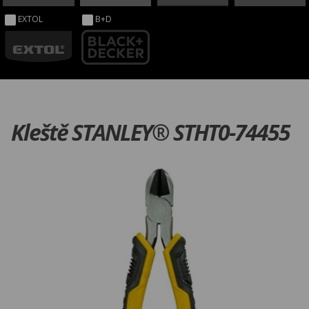
EXTOL
B+D
Kleště STANLEY® STHT0-74455