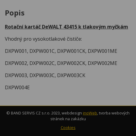
Popis
Rotační kartáč DeWALT 43415 k tlakovým myčkám
Vhodný pro vysokotlakové čističe:
DXPW001, DXPW001C, DXPW001CK, DXPW001ME
DXPW002, DXPW002C, DXPW002CK, DXPW002ME
DXPW003, DXPW003C, DXPW003CK
DXPW004E
© BAND SERVIS CZ s.r.o. 2023, webdesign
inoWeb
, tvorba webových
stránek na zakázku
Cookies