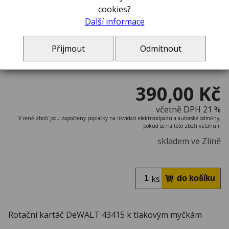
cookies?
Další informace
Přijmout
Odmítnout
390,00 Kč
včetně DPH 21 %
V ceně zboží jsou započteny poplatky na likvidaci elektroodpadu a autorské odměny,
pokud se na toto zboží vztahují.
skladem ve Zlíně
ks
Rotační kartáč DeWALT 43415 k tlakovým myčkám