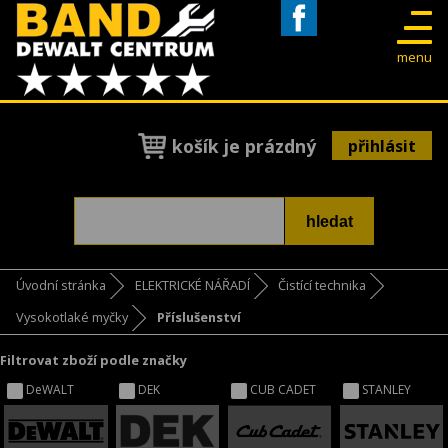
Facebook
menu
košík je prázdný
přihlásit
Úvodní stránka
ELEKTRICKÉ NÁŘADÍ
Čistící technika
Vysokotlaké myčky
Příslušenství
Filtrovat zboží podle značky
DeWALT
DEK
CUB CADET
STANLEY