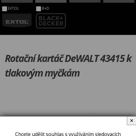
EXTOL
B+D
Rotační kartáč DeWALT 43415 k
tlakovým myčkám
✕
Chcete udělit souhlas s využíváním sledovacích