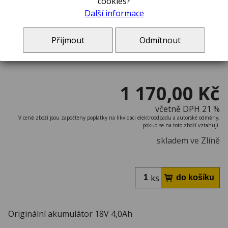
cookies?
Další informace
Přijmout
Odmítnout
1 170,00 Kč
včetně DPH 21 %
V ceně zboží jsou započteny poplatky na likvidaci elektroodpadu a autorské odměny,
pokud se na toto zboží vztahují.
skladem ve Zlíně
ks
Originální akumulátor 18V 4,0Ah