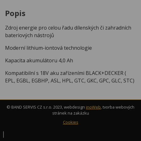
Popis
Zdroj energie pro celou řadu dílenských či zahradních
bateriových nástrojů
Moderní lithium-iontová technologie
Kapacita akumulátoru 4,0 Ah
Kompatibilní s 18V aku zařízeními BLACK+DECKER (
EPL, EGBL, EGBHP, ASL, HPL, GTC, GKC, GPC, GLC, STC)
© BAND SERVIS CZ s.r.o. 2023, webdesign
inoWeb
, tvorba webových
stránek na zakázku
Cookies