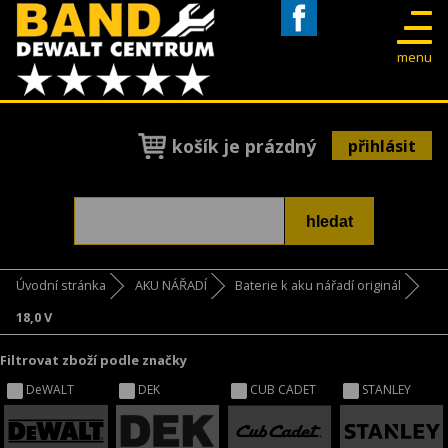
Facebook
menu
košík je prázdný
přihlásit
Úvodní stránka
AKU NÁŘADÍ
Baterie k aku nářadí originál
18,0 V
Filtrovat zboží podle značky
DeWALT
DEK
CUB CADET
STANLEY