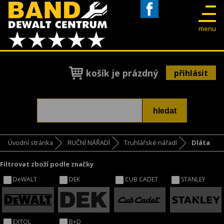
Facebook
menu
košík je prázdný
přihlásit
Úvodní stránka
RUČNÍ NÁŘADÍ
Truhlářské nářadí
Dláta
Filtrovat zboží podle značky
DeWALT
DEK
CUB CADET
STANLEY
EXTOL
B+D