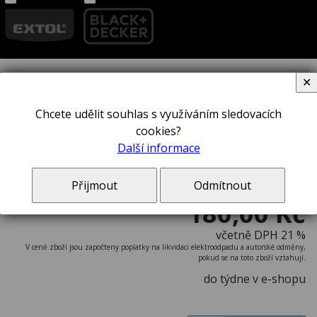
✕
Dláto STANLEY® 0-16-539
Chcete udělit souhlas s využíváním sledovacích
cookies?
Další informace
Přijmout
Odmítnout
180,00 Kč
včetně DPH 21 %
V ceně zboží jsou započteny poplatky na likvidaci elektroodpadu a autorské odměny,
pokud se na toto zboží vztahují.
do týdne v e-shopu