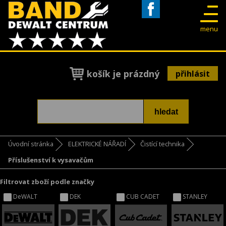
Facebook
menu
košík je prázdný
přihlásit
Úvodní stránka
ELEKTRICKÉ NÁŘADÍ
Čistící technika
Příslušenství k vysavačům
Filtrovat zboží podle značky
DeWALT
DEK
CUB CADET
STANLEY