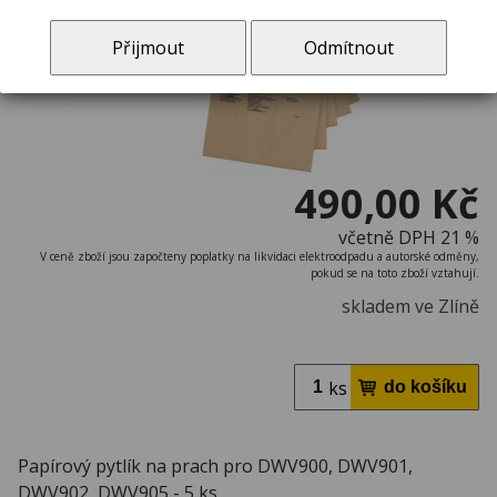
Přijmout
Odmítnout
490,00 Kč
včetně DPH 21 %
V ceně zboží jsou započteny poplatky na likvidaci elektroodpadu a autorské odměny,
pokud se na toto zboží vztahují.
skladem ve Zlíně
ks
Papírový pytlík na prach pro DWV900, DWV901,
DWV902, DWV905 - 5 ks