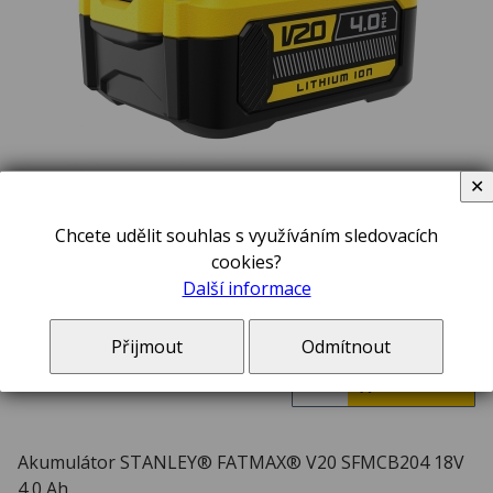
✕
1 149,00 Kč
Chcete udělit souhlas s využíváním sledovacích
včetně DPH 21 %
V ceně zboží jsou započteny poplatky na likvidaci elektroodpadu a autorské odměny,
cookies?
pokud se na toto zboží vztahují.
Další informace
do týdne v e-shopu
Přijmout
Odmítnout
ks
Akumulátor STANLEY® FATMAX® V20 SFMCB204 18V
4,0 Ah