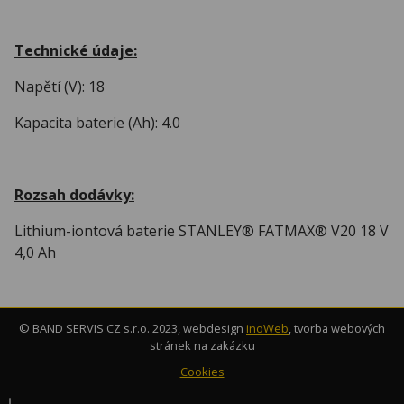
Technické údaje:
Napětí (V): 18
Kapacita baterie (Ah): 4.0
Rozsah dodávky:
Lithium-iontová baterie STANLEY® FATMAX® V20 18 V
4,0 Ah
© BAND SERVIS CZ s.r.o. 2023, webdesign
inoWeb
, tvorba webových
stránek na zakázku
Cookies