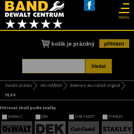
Facebook
menu
košík je prázdný
přihlásit
Úvodní stránka
AKU NÁŘADÍ
Baterie k aku nářadí originál
18,0 V
Filtrovat zboží podle značky
DeWALT
DEK
CUB CADET
STANLEY