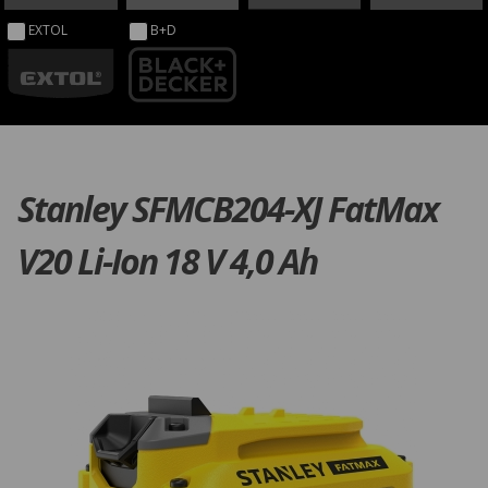
EXTOL
B+D
Stanley SFMCB204-XJ FatMax
V20 Li-Ion 18 V 4,0 Ah