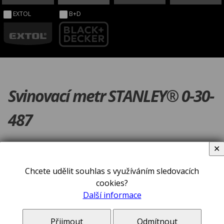
EXTOL
B+D
Svinovací metr STANLEY® 0-30-
487
✕
Chcete udělit souhlas s využíváním sledovacích
cookies?
Další informace
Přijmout
Odmítnout