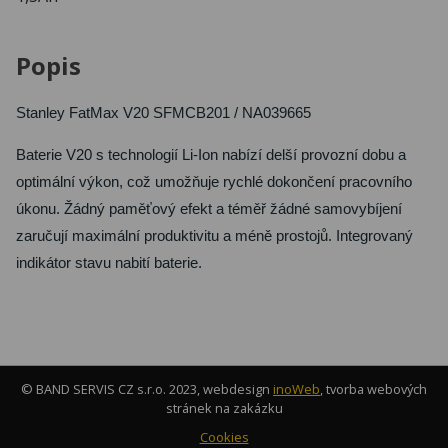
Popis
Stanley FatMax V20 SFMCB201 / NA039665
Baterie V20 s technologií Li-Ion nabízí delší provozní dobu a
optimální výkon, což umožňuje rychlé dokončení pracovního
úkonu. Žádný paměťový efekt a téměř žádné samovybíjení
zaručují maximální produktivitu a méně prostojů. Integrovaný
indikátor stavu nabití baterie.
© BAND SERVIS CZ s.r.o. 2023, webdesign
inoWeb
, tvorba webových
stránek na zakázku
Cookies