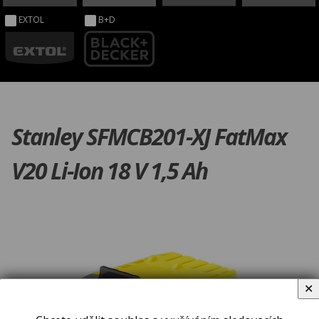
EXTOL
B+D
Stanley SFMCB201-XJ FatMax
V20 Li-Ion 18 V 1,5 Ah
✕