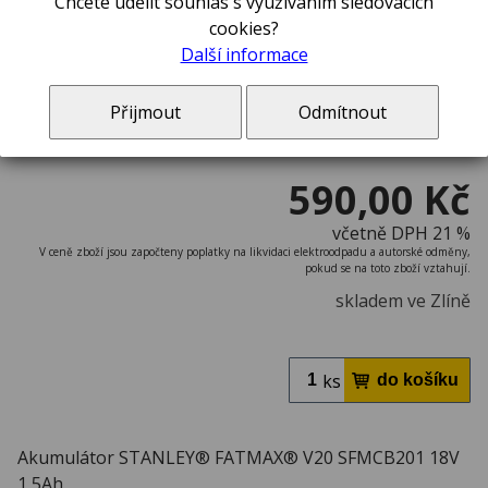
Chcete udělit souhlas s využíváním sledovacích
cookies?
Další informace
Přijmout
Odmítnout
590,00 Kč
včetně DPH 21 %
V ceně zboží jsou započteny poplatky na likvidaci elektroodpadu a autorské odměny,
pokud se na toto zboží vztahují.
skladem ve Zlíně
ks
Akumulátor STANLEY® FATMAX® V20 SFMCB201 18V
1,5Ah