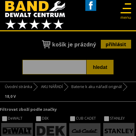
Facebook
menu
košík je prázdný
přihlásit
Úvodní stránka
AKU NÁŘADÍ
Baterie k aku nářadí originál
18,0 V
Filtrovat zboží podle značky
DeWALT
DEK
CUB CADET
STANLEY