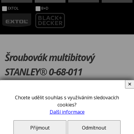
EXTOL
B+D
Šroubovák multibitový
STANLEY® 0-68-011
✕
Chcete udělit souhlas s využíváním sledovacích
cookies?
Další informace
Přijmout
Odmítnout