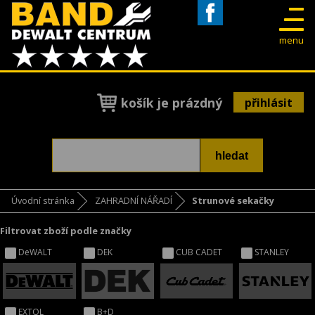
Facebook
menu
košík je prázdný
přihlásit
Úvodní stránka
ZAHRADNÍ NÁŘADÍ
Strunové sekačky
Filtrovat zboží podle značky
DeWALT
DEK
CUB CADET
STANLEY
EXTOL
B+D