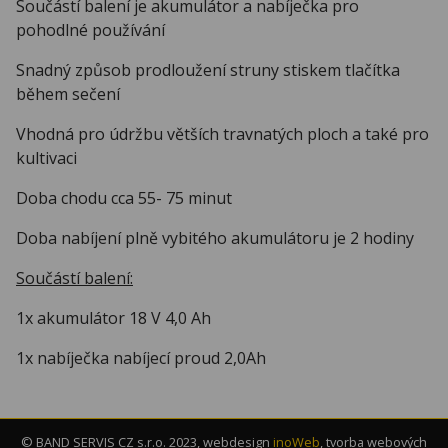
Součástí balení je akumulátor a nabíječka pro
pohodlné používání
Snadný způsob prodloužení struny stiskem tlačítka
během sečení
Vhodná pro údržbu větších travnatých ploch a také pro
kultivaci
Doba chodu cca 55- 75 minut
Doba nabíjení plně vybitého akumulátoru je 2 hodiny
Součástí balení:
1x akumulátor 18 V 4,0 Ah
1x nabíječka nabíjecí proud 2,0Ah
© BAND SERVIS CZ s.r.o. 2023, webdesign
inoWeb
, tvorba webových