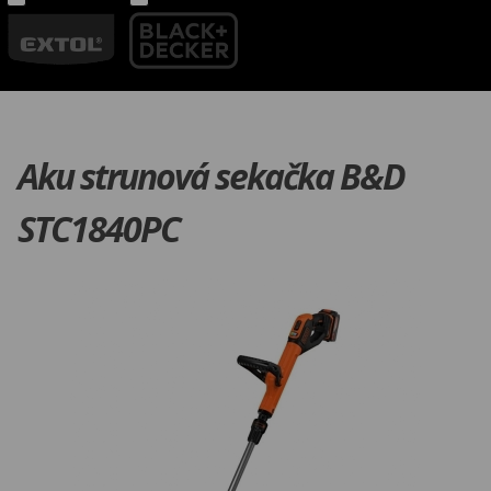
Aku strunová sekačka B&D
STC1840PC