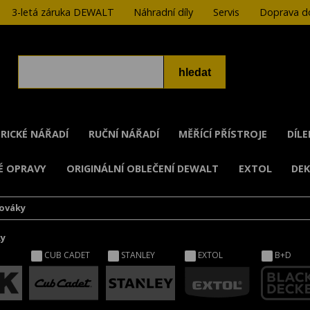
3-letá záruka DEWALT
Náhradní díly
Servis
Doprava do
RICKÉ NÁŘADÍ
RUČNÍ NÁŘADÍ
MĚŘÍCÍ PŘÍSTROJE
DÍL
É OPRAVY
ORIGINÁLNÍ OBLEČENÍ DEWALT
EXTOL
DE
ováky
ky
CUB CADET
STANLEY
EXTOL
B+D