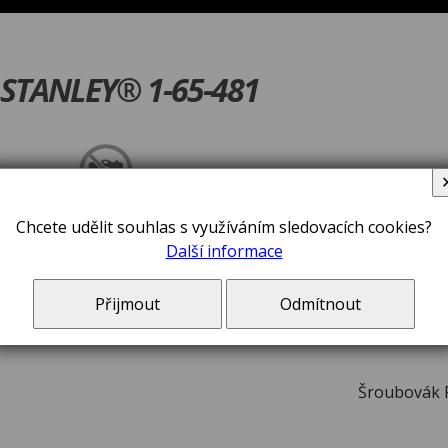
 STANLEY® 1-65-481
V ceně zboží jsou 
Chcete udělit souhlas s využíváním sledovacích cookies?
Další informace
Přijmout
Odmítnout
Šroubovák 