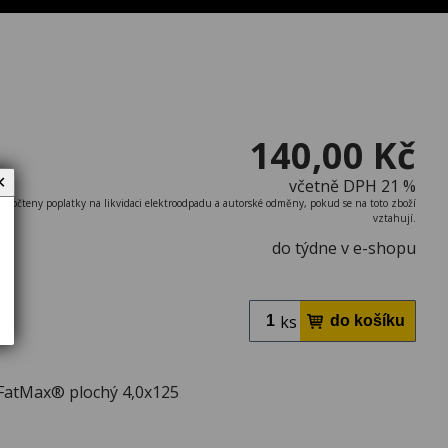
140,00 Kč
✕
včetně DPH 21 %
započteny poplatky na likvidaci elektroodpadu a autorské odměny, pokud se na toto zboží
vztahují.
do týdne v e-shopu
ks
FatMax® plochý 4,0x125