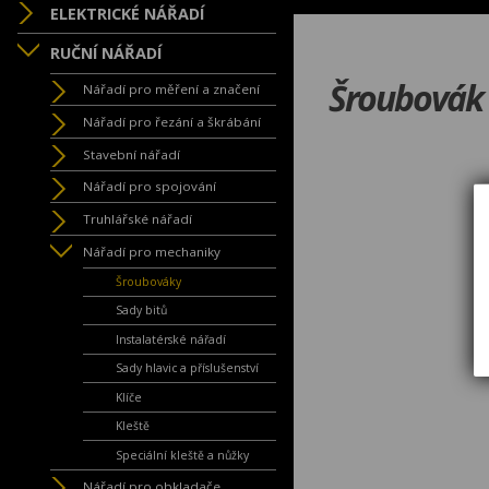
ELEKTRICKÉ NÁŘADÍ
RUČNÍ NÁŘADÍ
Šroubovák
Nářadí pro měření a značení
Nářadí pro řezání a škrábání
Stavební nářadí
Nářadí pro spojování
Truhlářské nářadí
Nářadí pro mechaniky
Šroubováky
Sady bitů
Instalatérské nářadí
Sady hlavic a příslušenství
Klíče
Kleště
Speciální kleště a nůžky
Nářadí pro obkladače