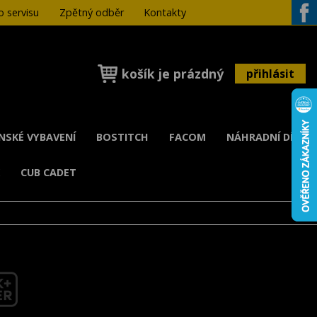
 servisu
Zpětný odběr
Kontakty
Face
košík je prázdný
přihlásit
ENSKÉ VYBAVENÍ
BOSTITCH
FACOM
NÁHRADNÍ DÍLY
K
CUB CADET