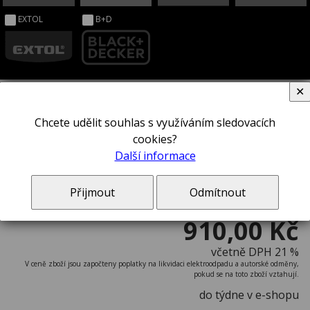
EXTOL
B+D
✕
Chcete udělit souhlas s využíváním sledovacích
Sada hlavic STANLEY® 1-94-655
cookies?
Další informace
Přijmout
Odmítnout
910,00 Kč
včetně DPH 21 %
V ceně zboží jsou započteny poplatky na likvidaci elektroodpadu a autorské odměny,
pokud se na toto zboží vztahují.
do týdne v e-shopu