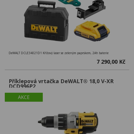
DeWALT DCLE34021D1 Křížový laser se zeleným paprskem, 2Ah baterie
7 290,00 Kč
Příklepová vrtačka DeWALT® 18,0 V-XR
DCD996P2
AKCE