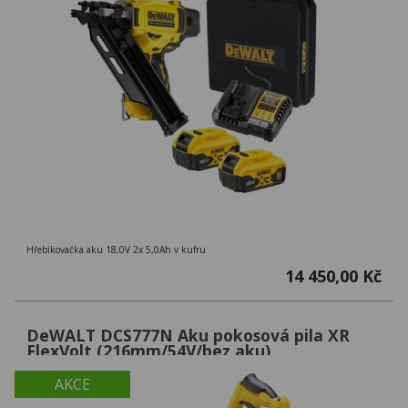
Hřebíkovačka aku 18,0V 2x 5,0Ah v kufru
14 450,00 Kč
DeWALT DCS777N Aku pokosová pila XR
FlexVolt (216mm/54V/bez aku)
AKCE