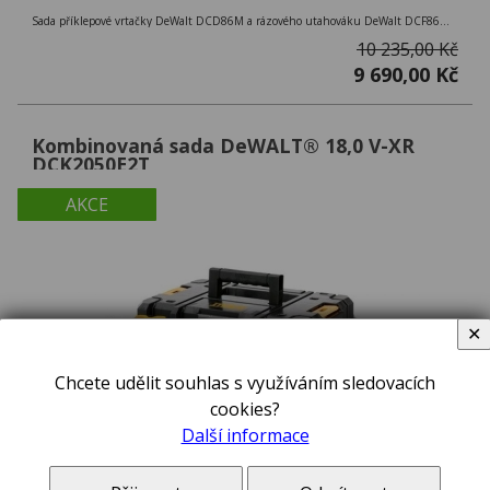
Sada příklepové vrtačky DeWalt DCD86M a rázového utahováku DeWalt DCF86M edice McLaren F1 Team s bezuhlíkovým motorem 18V 2x 5,0Ah
10 235,00 Kč
9 690,00 Kč
Kombinovaná sada DeWALT® 18,0 V-XR
DCK2050E2T
AKCE
✕
Chcete udělit souhlas s využíváním sledovacích
cookies?
Další informace