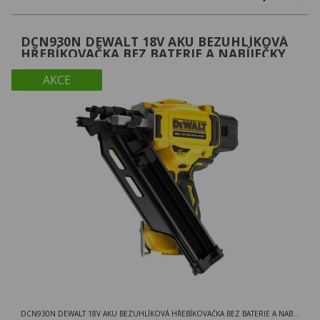
DCN930N DEWALT 18V AKU BEZUHLÍKOVÁ
HŘEBÍKOVAČKA BEZ BATERIE A NABÍJEČKY
AKCE
DCN930N DEWALT 18V AKU BEZUHLÍKOVÁ HŘEBÍKOVAČKA BEZ BATERIE A NABÍJEČKY