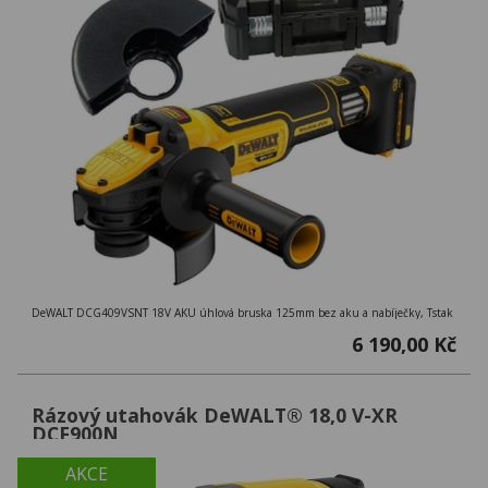
DeWALT DCG409VSNT 18V AKU úhlová bruska 125mm bez aku a nabíječky, Tstak
6 190,00 Kč
Rázový utahovák DeWALT® 18,0 V-XR
DCF900N
AKCE