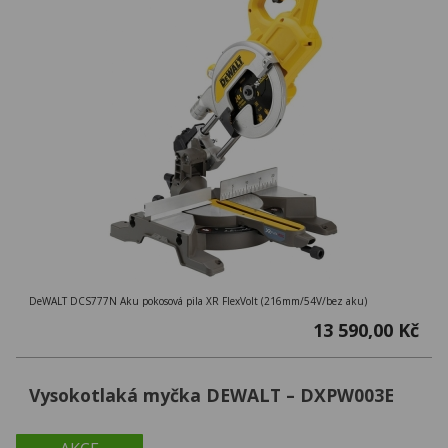
DeWALT DCS777N Aku pokosová pila XR FlexVolt (216mm/54V/bez aku)
13 590,00 Kč
Vysokotlaká myčka DEWALT – DXPW003E