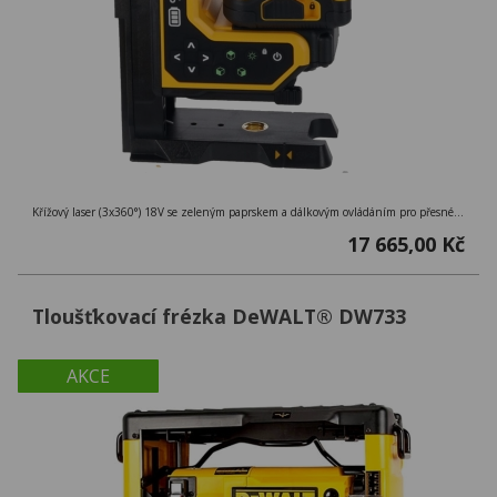
Křížový laser (3x360°) 18V se zeleným paprskem a dálkovým ovládáním pro přesné nastavení až na 100 m, přesnost ± 0,3 mm/m
17 665,00 Kč
Tloušťkovací frézka DeWALT® DW733
AKCE