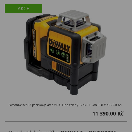
AKCE
Samonivelační 3 paprskový laser Multi Line zelený 1x aku Li-Ion10,8 V XR /2,0 Ah
11 390,00 Kč