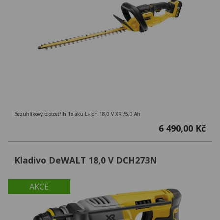
Bezuhlíkový plotostřih 1x aku Li-Ion 18,0 V XR /5,0 Ah
6 490,00 Kč
Kladivo DeWALT 18,0 V DCH273N
AKCE