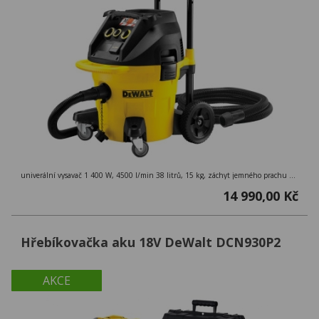
univerální vysavač 1 400 W, 4500 l/min 38 litrů, 15 kg, záchyt jemného prachu 99,9 %, třída M ( > 0,1mg/m3 ), externí zásuvka
14 990,00 Kč
Hřebíkovačka aku 18V DeWalt DCN930P2
AKCE