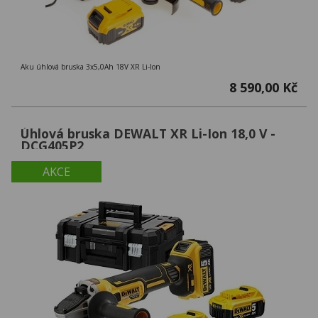
Aku úhlová bruska 3x5,0Ah 18V XR Li-Ion
8 590,00 Kč
Úhlová bruska DEWALT XR Li-Ion 18,0 V -
DCG405P2
AKCE