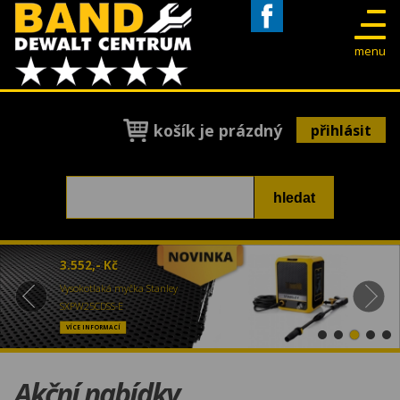
Facebook
menu
košík je prázdný
přihlásit
3.552,- Kč
Vysokotlaká myčka Stanley
SXPW25CDSS-E
VÍCE INFORMACÍ
Akční nabídky