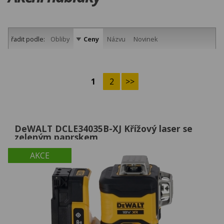
řadit podle:
Obliby
Ceny
Názvu
Novinek
1
2
>>
DeWALT DCLE34035B-XJ Křížový laser se
zeleným paprskem
AKCE