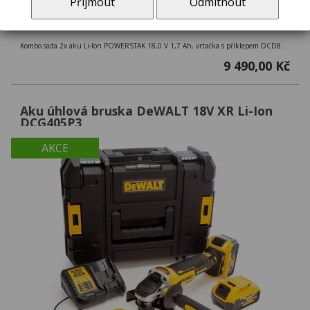
Přijmout
Odmítnout
Kombo sada 2x aku Li-Ion POWERSTAK 18,0 V 1,7 Ah, vrtačka s příklepem DCD805 + rázový utahovák DCF850 + kufr TSTAK
9 490,00 Kč
Aku úhlová bruska DeWALT 18V XR Li-Ion
DCG405P3
AKCE