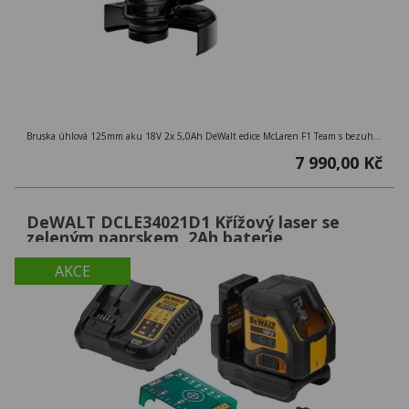
Bruska úhlová 125mm aku 18V 2x 5,0Ah DeWalt edice McLaren F1 Team s bezuhlíkovým motorem
7 990,00 Kč
DeWALT DCLE34021D1 Křížový laser se
zeleným paprskem, 2Ah baterie
AKCE