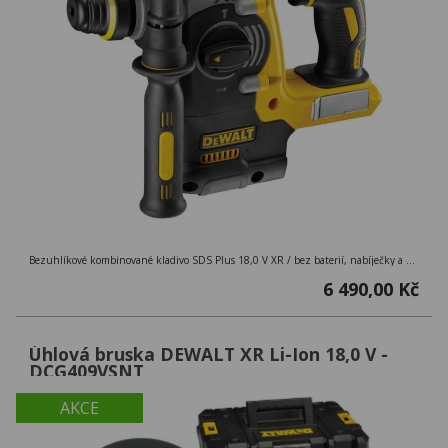
Bezuhlíkové kombinované kladivo SDS Plus 18,0 V XR / bez baterií, nabíječky a kufru
6 490,00 Kč
Úhlová bruska DEWALT XR Li-Ion 18,0 V -
DCG409VSNT
AKCE