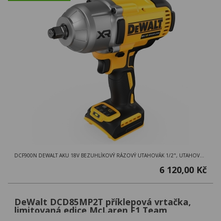
DCF900N DEWALT AKU 18V BEZUHLÍKOVÝ RÁZOVÝ UTAHOVÁK 1/2", UTAHOVÁK V KARTONOVÉ KRABICI
6 120,00 Kč
DeWalt DCD85MP2T příklepová vrtačka,
limitovaná edice McLaren F1 Team