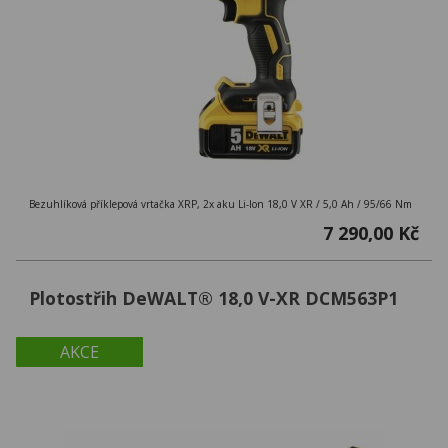
Bezuhlíková příklepová vrtačka XRP, 2x aku Li-Ion 18,0 V XR / 5,0 Ah / 95/66 Nm
7 290,00 Kč
Plotostřih DeWALT® 18,0 V-XR DCM563P1
AKCE