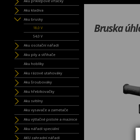
Aku příklepové vrtačky
Aku kladiva
Aku brusky
Bruska úh
18,0 V
54,0 V
Aku oscilační nářadí
Aku pily a střihače
Aku hoblíky
Aku rázové utahováky
Aku šroubováky
Aku hřebíkovačky
Aku svítilny
Aku vysavače a zametače
Aku výtlačné pistole a maznice
Aku nářadí speciální
AKU zahradní nářadí