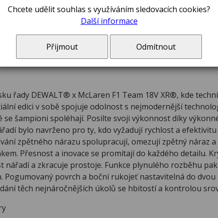
Chcete udělit souhlas s využíváním sledovacích cookies?
Team s bez
Další informace
Přijmout
Odmítnout
ku řady DEWALT® x McLaren F1 Team 18V XR®, kde technická 
ální edici v sobě spojuje odolnost s nejmodernější technologií
é se šampioni spoléhají. Posilte svoji výkonnost díky výkon
ářadí bylo navrženo pro ty, kdo vyžadují rychlost a efektivi
vání zpětného nárazu spolupracují, omezují zpětný náraz a 
akem. Přesnost a inovace se promítají do každého detailu. 
t nářadí a zkracuje prostoje. Funkce plynulého rozběhu pak
on. Pogumovaný povrch a boční rukojeť nastavitelná do dvou
ádání těch nejnáročnějších úkolů se hbitostí a kontrolou s
ry