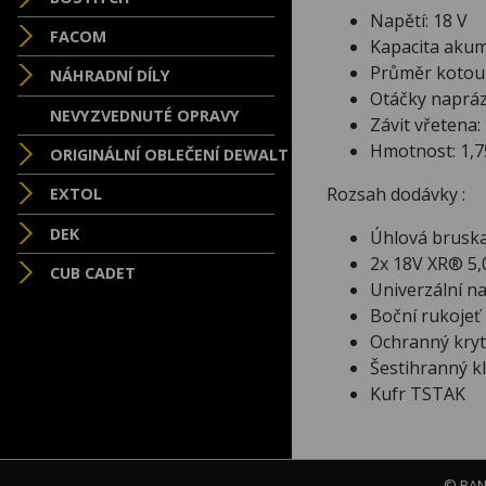
Napětí: 18 V
FACOM
Kapacita akum
Průměr kotou
NÁHRADNÍ DÍLY
Otáčky napráz
NEVYZVEDNUTÉ OPRAVY
Závit vřetena
Hmotnost: 1,7
ORIGINÁLNÍ OBLEČENÍ DEWALT
Rozsah dodávky :
EXTOL
DEK
Úhlová brusk
2x 18V XR® 5,
CUB CADET
Univerzální n
Boční rukojeť
Ochranný kryt
Šestihranný kl
Kufr TSTAK
© BAND