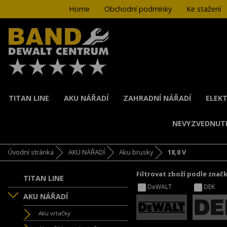
Home
Obchodní podmínky
Ke stažení
TITAN LINE
AKU NÁŘADÍ
ZAHRADNÍ NÁŘADÍ
ELEKT
NEVYZVEDNUT
Úvodní stránka
AKU NÁŘADÍ
Aku brusky
18,0 V
Filtrovat zboží podle znač
TITAN LINE
DeWALT
DEK
AKU NÁŘADÍ
Aku vrtačky