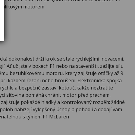
uhlíkovým motorem
dokonalost drží krok se stále rychlejšími inovacemi.
. Ať už jste v boxech F1 nebo na staveništi, zažijte sílu
nému bezuhlíkovému motoru, který zajišťuje otáčky až 9
tu při každém řezání nebo broušení. Elektronická spojka
rychle a bezpečně zastaví kotouč, takže neztratíte
Krycí síťovina pomáhá chránit motor před prachem,
 zajišťuje pokaždé hladký a kontrolovaný rozběh: žádné
 poloh nabízejí vylepšený úchop a pohodlí a dodají vám
rovnatelnou s týmem F1 McLaren