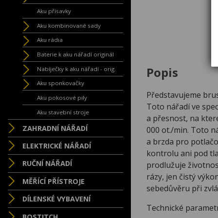
Aku přísavky
Aku kombinované sady
Aku rádia
Baterie k aku nářadí originál
Popis
Nabíječky k aku nářadí - orig.
Aku sponkovačky
Představujeme brus
Aku pokosové pily
Toto nářadí ve speci
Aku stavební stroje
a přesnost, na kter
ZAHRADNÍ NÁŘADÍ
000 ot./min. Toto n
a brzda pro potlačo
ELEKTRICKÉ NÁŘADÍ
kontrolu ani pod tl
RUČNÍ NÁŘADÍ
prodlužuje životnos
rázy, jen čistý výk
MĚŘÍCÍ PŘÍSTROJE
sebedůvěru při zvl
DÍLENSKÉ VYBAVENÍ
Technické paramet
BOSTITCH