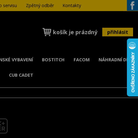
 servisu
Zpětný odběr
Kontakty
Face
košík je prázdný
přihlásit
ENSKÉ VYBAVENÍ
BOSTITCH
FACOM
NÁHRADNÍ DÍLY
K
CUB CADET