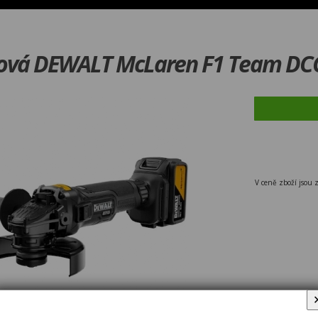
lová DEWALT McLaren F1 Team D
V ceně zboží jsou 
Bruska úhl