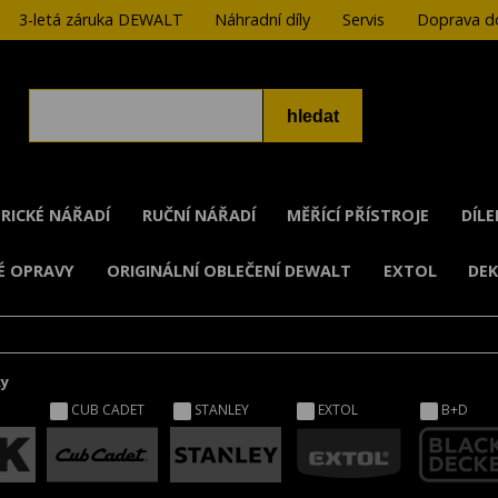
3-letá záruka DEWALT
Náhradní díly
Servis
Doprava do
RICKÉ NÁŘADÍ
RUČNÍ NÁŘADÍ
MĚŘÍCÍ PŘÍSTROJE
DÍL
É OPRAVY
ORIGINÁLNÍ OBLEČENÍ DEWALT
EXTOL
DE
ky
CUB CADET
STANLEY
EXTOL
B+D