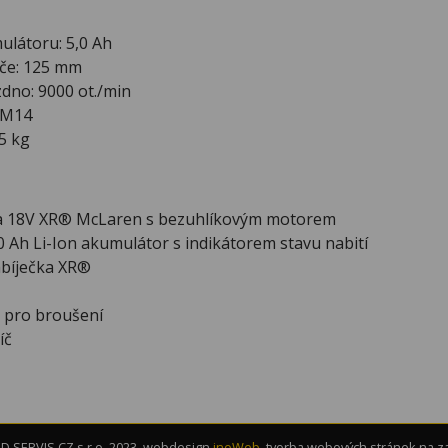
ulátoru: 5,0 Ah
če: 125 mm
dno: 9000 ot./min
: M14
5 kg
a 18V XR® McLaren s bezuhlíkovým motorem
0 Ah Li-Ion akumulátor s indikátorem stavu nabití
abíječka XR®
 pro broušení
íč
 SERVIS CZ s.r.o. 2023, webdesign
inoWeb
, tvorba webových stránek na 