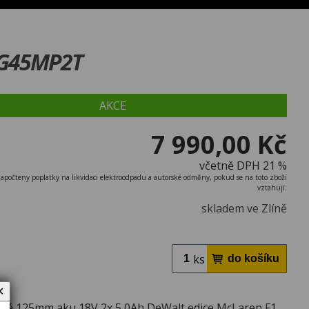
CG45MP2T
AKCE
7 990,00 Kč
včetně DPH 21 %
započteny poplatky na likvidaci elektroodpadu a autorské odměny, pokud se na toto zboží
vztahují.
skladem ve Zlíně
ks
✕
ová 125mm aku 18V 2x 5,0Ah DeWalt edice McLaren F1