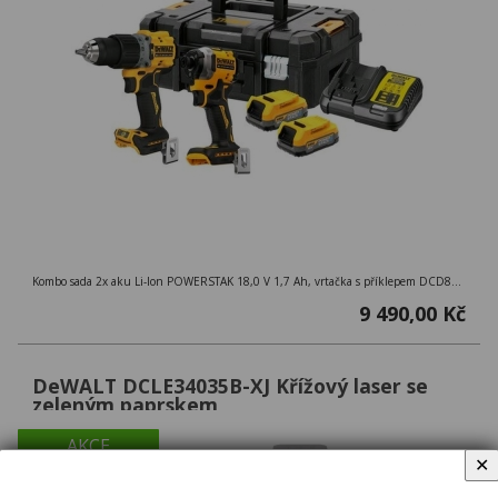
Kombo sada 2x aku Li-Ion POWERSTAK 18,0 V 1,7 Ah, vrtačka s příklepem DCD805 + rázový utahovák DCF850 + kufr TSTAK
9 490,00 Kč
DeWALT DCLE34035B-XJ Křížový laser se
zeleným paprskem
AKCE
✕