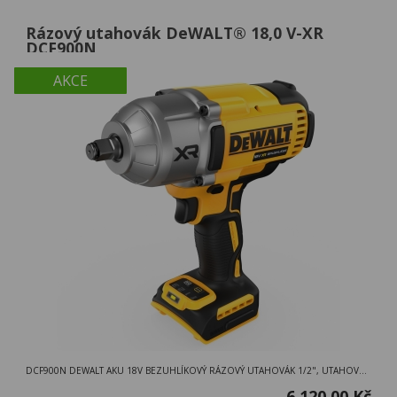
Rázový utahovák DeWALT® 18,0 V-XR
DCF900N
AKCE
DCF900N DEWALT AKU 18V BEZUHLÍKOVÝ RÁZOVÝ UTAHOVÁK 1/2", UTAHOVÁK V KARTONOVÉ KRABICI
6 120,00 Kč