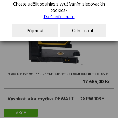
Chcete udělit souhlas s využíváním sledovacích
cookies?
Další informace
Přijmout
Odmítnout
Křížový laser (3x360°) 18V se zeleným paprskem a dálkovým ovládáním pro přesné nastavení až na 100 m, přesnost ± 0,3 mm/m
17 665,00 Kč
Vysokotlaká myčka DEWALT – DXPW003E
AKCE