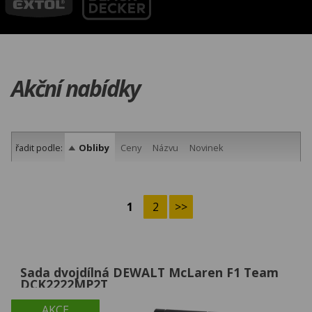
Akční nabídky
řadit podle:
Obliby
Ceny
Názvu
Novinek
1
2
>>
Sada dvojdílná DEWALT McLaren F1 Team
DCK2222MP2T
AKCE