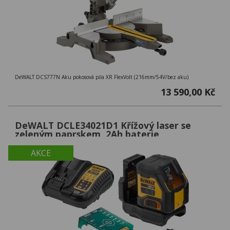
DeWALT DCS777N Aku pokosová pila XR FlexVolt (216mm/54V/bez aku)
13 590,00 Kč
DeWALT DCLE34021D1 Křížový laser se
zeleným paprskem, 2Ah baterie
AKCE