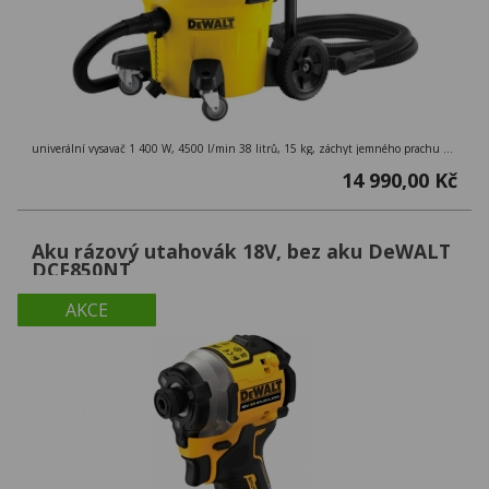
univerální vysavač 1 400 W, 4500 l/min 38 litrů, 15 kg, záchyt jemného prachu 99,9 %, třída M ( > 0,1mg/m3 ), externí zásuvka
14 990,00 Kč
Aku rázový utahovák 18V, bez aku DeWALT
DCF850NT
AKCE