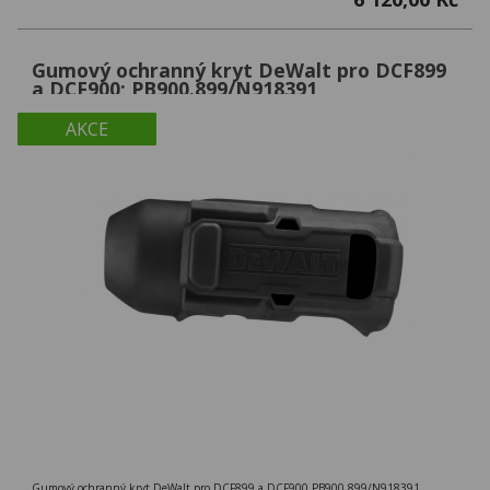
Gumový ochranný kryt DeWalt pro DCF899
a DCF900; PB900.899/N918391
AKCE
Gumový ochranný kryt DeWalt pro DCF899 a DCF900 PB900.899/N918391