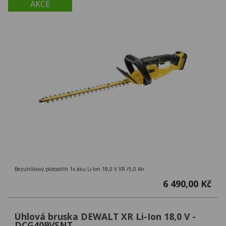
AKCE
Bezuhlíkový plotostřih 1x aku Li-Ion 18,0 V XR /5,0 Ah
6 490,00 Kč
Úhlová bruska DEWALT XR Li-Ion 18,0 V -
DCG409VSNT