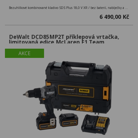
Bezuhlíkové kombinované kladivo SDS Plus 18,0 V XR / bez baterií, nabíječky a kufru
6 490,00 Kč
DeWalt DCD85MP2T příklepová vrtačka,
limitovaná edice McLaren F1 Team
AKCE