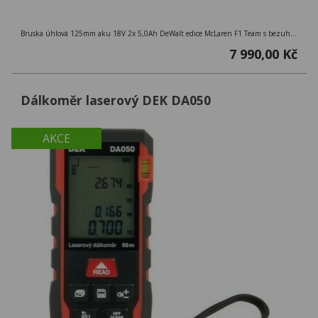
Bruska úhlová 125mm aku 18V 2x 5,0Ah DeWalt edice McLaren F1 Team s bezuhlíkovým motorem
7 990,00 Kč
Dálkoměr laserový DEK DA050
AKCE