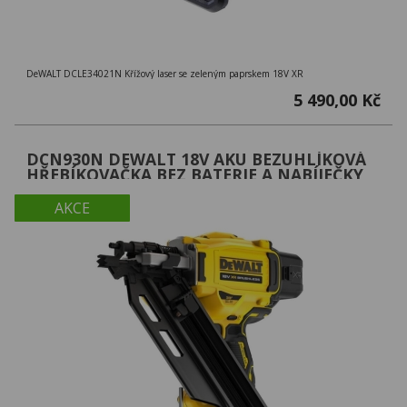
DeWALT DCLE34021N Křížový laser se zeleným paprskem 18V XR
5 490,00 Kč
DCN930N DEWALT 18V AKU BEZUHLÍKOVÁ
HŘEBÍKOVAČKA BEZ BATERIE A NABÍJEČKY
AKCE