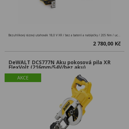
Bezuhlíkový rázový utahovák 18,0 V XR / bez a baterií a nabíječky / 205 Nm / uchycení 1/4´´ / M12 / kufr TSTAK
2 780,00 Kč
DeWALT DCS777N Aku pokosová pila XR
FlexVolt (216mm/54V/bez aku)
AKCE