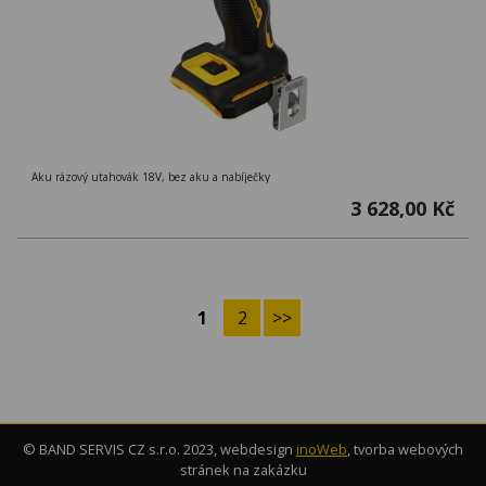
Aku rázový utahovák 18V, bez aku a nabíječky
3 628,00 Kč
1
2
>>
© BAND SERVIS CZ s.r.o. 2023, webdesign
inoWeb
, tvorba webových
stránek na zakázku