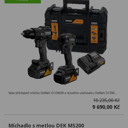
Sada příklepové vrtačky DeWalt DCD86M a rázového utahováku DeWalt DCF86M edice McLaren F1 Team s bezuhlíkovým motorem 18V 2x 5,0Ah
10 235,00 Kč
9 690,00 Kč
Míchadlo s metlou DEK MS200