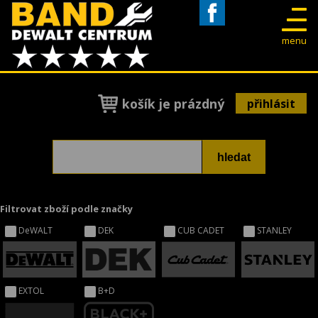
Facebook
menu
košík je prázdný
přihlásit
Filtrovat zboží podle značky
DeWALT
DEK
CUB CADET
STANLEY
EXTOL
B+D