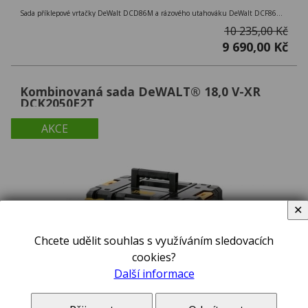
Sada příklepové vrtačky DeWalt DCD86M a rázového utahováku DeWalt DCF86M edice McLaren F1 Team s bezuhlíkovým motorem 18V 2x 5,0Ah
10 235,00 Kč
9 690,00 Kč
Kombinovaná sada DeWALT® 18,0 V-XR
DCK2050E2T
AKCE
✕
Chcete udělit souhlas s využíváním sledovacích
cookies?
Další informace