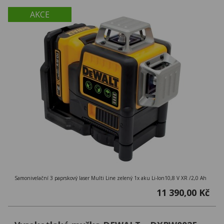
AKCE
Samonivelační 3 paprskový laser Multi Line zelený 1x aku Li-Ion10,8 V XR /2,0 Ah
11 390,00 Kč