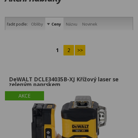
řadit podle:
Obliby
Ceny
Názvu
Novinek
1
2
>>
DeWALT DCLE34035B-XJ Křížový laser se
zeleným paprskem
AKCE