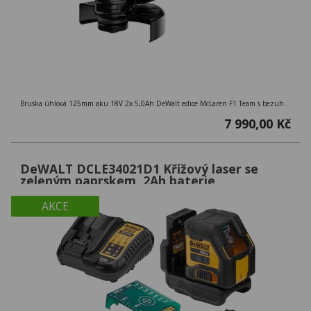
Bruska úhlová 125mm aku 18V 2x 5,0Ah DeWalt edice McLaren F1 Team s bezuhlíkovým motorem
7 990,00 Kč
DeWALT DCLE34021D1 Křížový laser se
zeleným paprskem, 2Ah baterie
AKCE