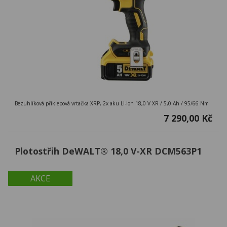
Bezuhlíková příklepová vrtačka XRP, 2x aku Li-Ion 18,0 V XR / 5,0 Ah / 95/66 Nm
7 290,00 Kč
Plotostřih DeWALT® 18,0 V-XR DCM563P1
AKCE