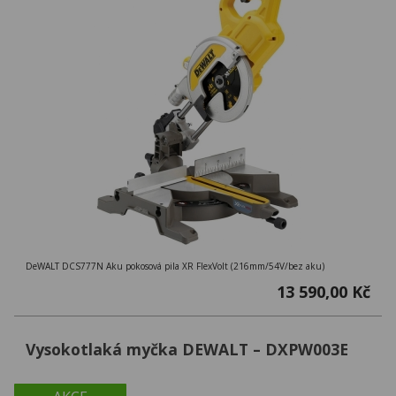
DeWALT DCS777N Aku pokosová pila XR FlexVolt (216mm/54V/bez aku)
13 590,00 Kč
Vysokotlaká myčka DEWALT – DXPW003E