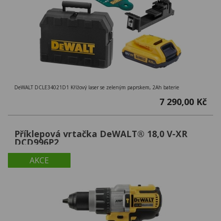
DeWALT DCLE34021D1 Křížový laser se zeleným paprskem, 2Ah baterie
7 290,00 Kč
Příklepová vrtačka DeWALT® 18,0 V-XR
DCD996P2
AKCE