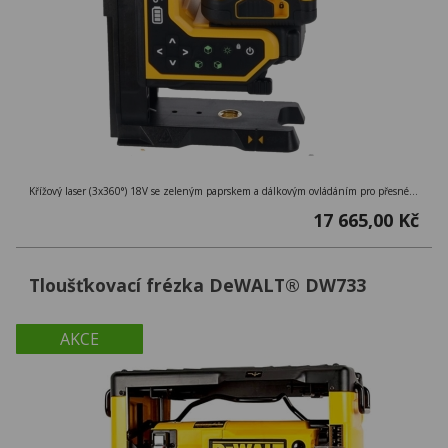
Křížový laser (3x360°) 18V se zeleným paprskem a dálkovým ovládáním pro přesné nastavení až na 100 m, přesnost ± 0,3 mm/m
17 665,00 Kč
Tloušťkovací frézka DeWALT® DW733
AKCE