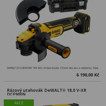
DeWALT DCG409VSNT 18V AKU úhlová bruska 125mm bez aku a nabíječky, Tstak
6 190,00 Kč
Rázový utahovák DeWALT® 18,0 V-XR
DCF900N
AKCE