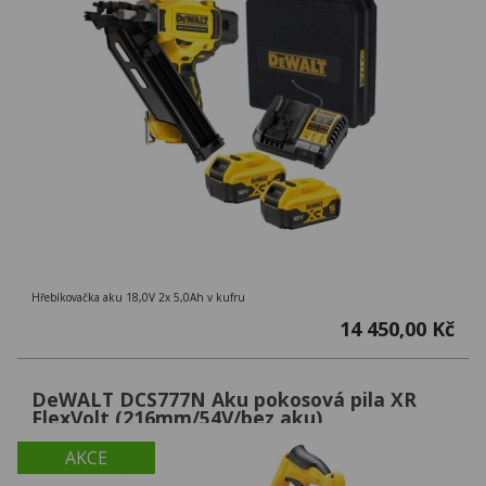
Hřebíkovačka aku 18,0V 2x 5,0Ah v kufru
14 450,00 Kč
DeWALT DCS777N Aku pokosová pila XR
FlexVolt (216mm/54V/bez aku)
AKCE