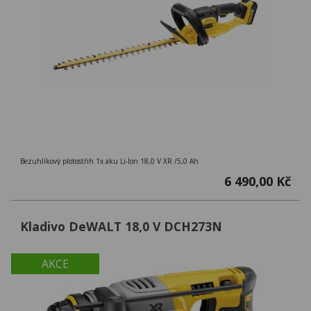
Bezuhlíkový plotostřih 1x aku Li-Ion 18,0 V XR /5,0 Ah
6 490,00 Kč
Kladivo DeWALT 18,0 V DCH273N
AKCE