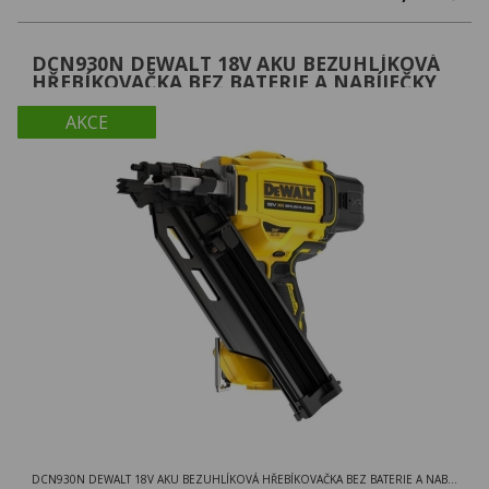
DCN930N DEWALT 18V AKU BEZUHLÍKOVÁ
HŘEBÍKOVAČKA BEZ BATERIE A NABÍJEČKY
AKCE
DCN930N DEWALT 18V AKU BEZUHLÍKOVÁ HŘEBÍKOVAČKA BEZ BATERIE A NABÍJEČKY