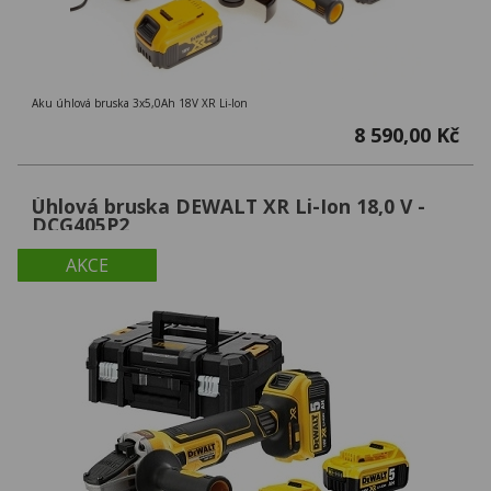
Aku úhlová bruska 3x5,0Ah 18V XR Li-Ion
8 590,00 Kč
Úhlová bruska DEWALT XR Li-Ion 18,0 V -
DCG405P2
AKCE