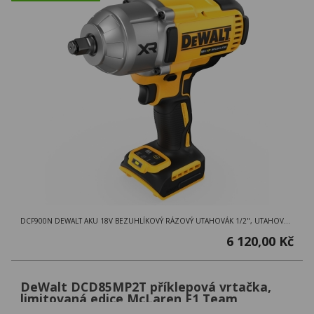
DCF900N DEWALT AKU 18V BEZUHLÍKOVÝ RÁZOVÝ UTAHOVÁK 1/2", UTAHOVÁK V KARTONOVÉ KRABICI
6 120,00 Kč
DeWalt DCD85MP2T příklepová vrtačka,
limitovaná edice McLaren F1 Team