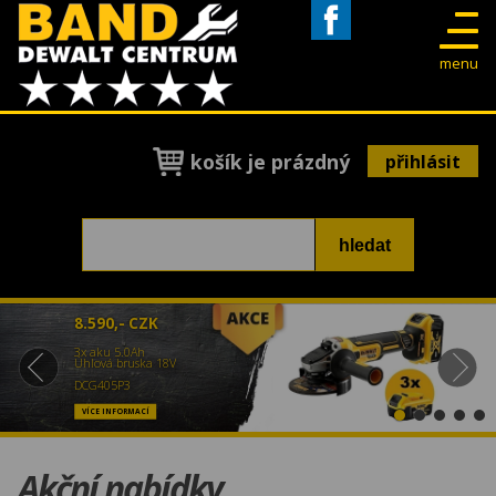
Facebook
menu
košík je prázdný
přihlásit
8.590,- CZK
3x aku 5.0Ah
Úhlová bruska 18V
DCG405P3
VÍCE INFORMACÍ
Akční nabídky