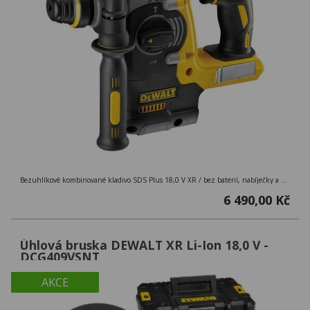
Bezuhlíkové kombinované kladivo SDS Plus 18,0 V XR / bez baterií, nabíječky a kufru
6 490,00 Kč
Úhlová bruska DEWALT XR Li-Ion 18,0 V -
DCG409VSNT
AKCE