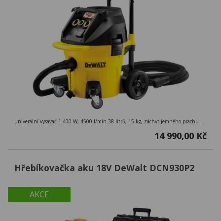
univerální vysavač 1 400 W, 4500 l/min 38 litrů, 15 kg, záchyt jemného prachu 99,9 %, třída M ( > 0,1mg/m3 ), externí zásuvka
14 990,00 Kč
Hřebíkovačka aku 18V DeWalt DCN930P2
AKCE