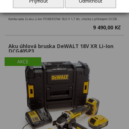
Přijmout
Odmítnout
Kombo sada 2x aku Li-Ion POWERSTAK 18,0 V 1,7 Ah, vrtačka s příklepem DCD805 + rázový utahovák DCF850 + kufr TSTAK
9 490,00 Kč
Aku úhlová bruska DeWALT 18V XR Li-Ion
DCG405P3
AKCE