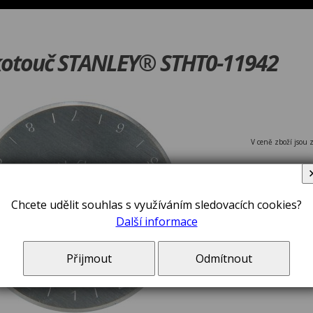
kotouč STANLEY® STHT0-11942
V ceně zboží jsou 
Chcete udělit souhlas s využíváním sledovacích cookies?
Další informace
Přijmout
Odmítnout
Kotouč náh