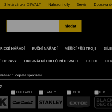
3-letá záruka DEWALT
Náhradní díly
Servis
Doprava do
RICKÉ NÁŘADÍ
RUČNÍ NÁŘADÍ
MĚŘÍCÍ PŘÍSTROJE
DÍL
É OPRAVY
ORIGINÁLNÍ OBLEČENÍ DEWALT
EXTOL
DE
Náhradní čepele speciální
ky
CUB CADET
STANLEY
EXTOL
B+D