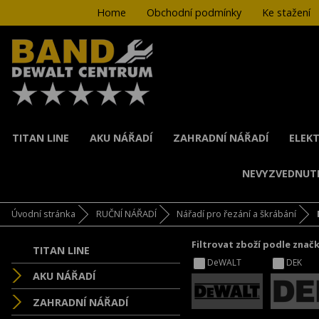
Home
Obchodní podmínky
Ke stažení
TITAN LINE
AKU NÁŘADÍ
ZAHRADNÍ NÁŘADÍ
ELEKT
NEVYZVEDNUT
Úvodní stránka
RUČNÍ NÁŘADÍ
Nářadí pro řezání a škrábání
Filtrovat zboží podle znač
TITAN LINE
DeWALT
DEK
AKU NÁŘADÍ
ZAHRADNÍ NÁŘADÍ