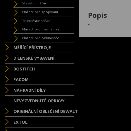
Stavební nářadí
Nářadí pro spojování
Popis
Truhlářské nářadí
-
Nářadí pro mechaniky
Nářadí pro obkladače
MĚŘÍCÍ PŘÍSTROJE
DÍLENSKÉ VYBAVENÍ
BOSTITCH
FACOM
NÁHRADNÍ DÍLY
NEVYZVEDNUTÉ OPRAVY
ORIGINÁLNÍ OBLEČENÍ DEWALT
EXTOL