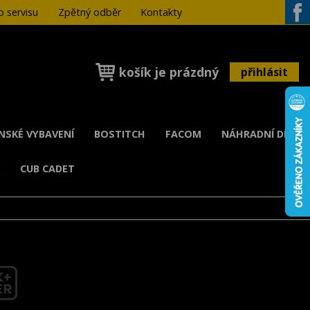
 servisu
Zpětný odběr
Kontakty
Face
košík je prázdný
přihlásit
ENSKÉ VYBAVENÍ
BOSTITCH
FACOM
NÁHRADNÍ DÍLY
K
CUB CADET