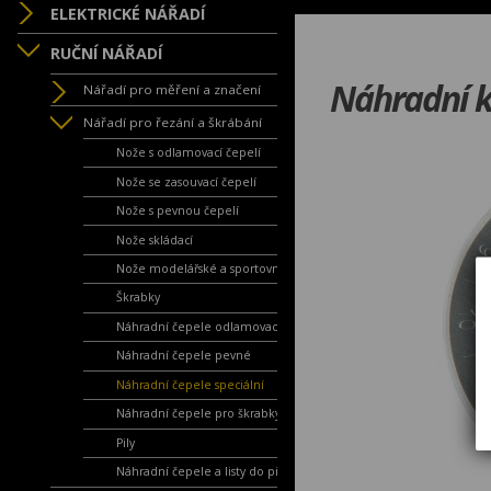
ELEKTRICKÉ NÁŘADÍ
RUČNÍ NÁŘADÍ
Náhradní 
Nářadí pro měření a značení
Nářadí pro řezání a škrábání
Nože s odlamovací čepelí
Nože se zasouvací čepelí
Nože s pevnou čepelí
Nože skládací
Nože modelářské a sportovní
Škrabky
Náhradní čepele odlamovací
Náhradní čepele pevné
Náhradní čepele speciální
Náhradní čepele pro škrabky
Pily
Náhradní čepele a listy do pil