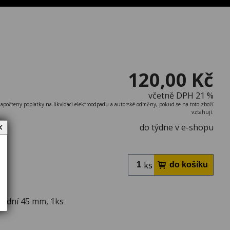
120,00 Kč
včetně DPH 21 %
započteny poplatky na likvidaci elektroodpadu a autorské odměny, pokud se na toto zboží
vztahují.
do týdne v e-shopu
✕
ks
radní 45 mm, 1ks