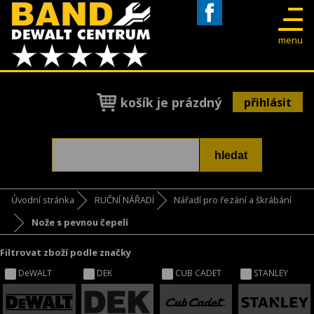
Facebook
menu
košík je prázdný
přihlásit
Úvodní stránka
RUČNÍ NÁŘADÍ
Nářadí pro řezání a škrábání
Nože s pevnou čepelí
Filtrovat zboží podle značky
DeWALT
DEK
CUB CADET
STANLEY