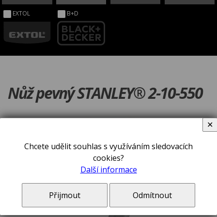
EXTOL
B+D
Nůž pevný STANLEY® 2-10-550
✕
Chcete udělit souhlas s využíváním sledovacích
cookies?
Další informace
Přijmout
Odmítnout