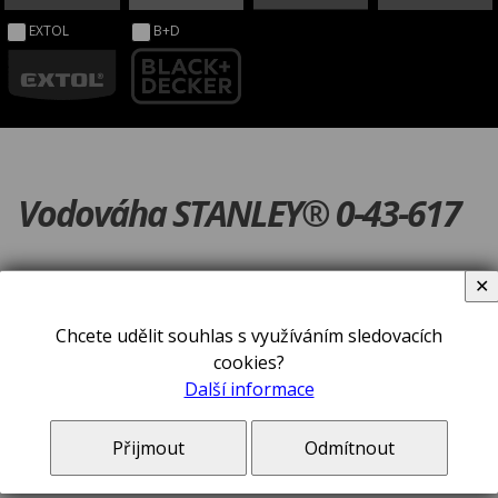
EXTOL
B+D
Vodováha STANLEY® 0-43-617
✕
Chcete udělit souhlas s využíváním sledovacích
cookies?
Další informace
Přijmout
Odmítnout