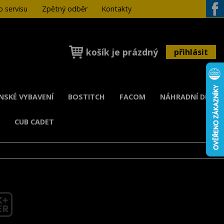
 servisu
Zpětný odběr
Kontakty
Face
košík je prázdný
přihlásit
ENSKÉ VYBAVENÍ
BOSTITCH
FACOM
NÁHRADNÍ DÍLY
K
CUB CADET