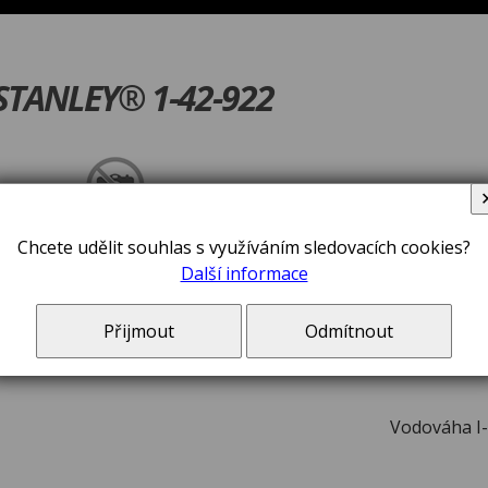
STANLEY® 1-42-922
V ceně zboží jsou 
Chcete udělit souhlas s využíváním sledovacích cookies?
Další informace
Přijmout
Odmítnout
Vodováha I