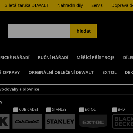
3-letá záruka DEWALT
Náhradní díly
Servis
Doprava do
RICKÉ NÁŘADÍ
RUČNÍ NÁŘADÍ
MĚŘÍCÍ PŘÍSTROJE
DÍL
É OPRAVY
ORIGINÁLNÍ OBLEČENÍ DEWALT
EXTOL
DE
Vodováhy a olovnice
ky
CUB CADET
STANLEY
EXTOL
B+D