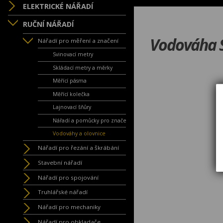
ELEKTRICKÉ NÁŘADÍ
RUČNÍ NÁŘADÍ
Vodováha 
Nářadí pro měření a značení
Svinovací metry
Skládací metry a měrky
Měřící pásma
Měřící kolečka
Lajnovací šňůry
Nářadí a pomůcky pro značení
Vodováhy a olovnice
Nářadí pro řezání a škrábání
Stavební nářadí
Nářadí pro spojování
Truhlářské nářadí
Nářadí pro mechaniky
Nářadí pro obkladače