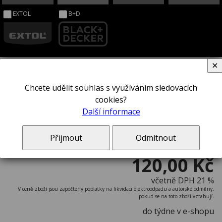
EXTOL
B+D
✕
Chcete udělit souhlas s využíváním sledovacích
Šroubovák STANLEY® 1-65-480
cookies?
Další informace
Přijmout
Odmítnout
120,00 Kč
včetně DPH 21 %
V ceně zboží jsou započteny poplatky na likvidaci elektroodpadu a autorské odměny,
pokud se na toto zboží vztahují.
do týdne v e-shopu