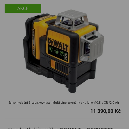
AKCE
Samonivelační 3 paprskový laser Multi Line zelený 1x aku Li-Ion10,8 V XR /2,0 Ah
11 390,00 Kč