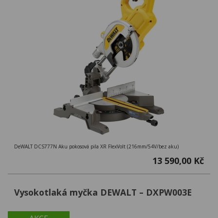
DeWALT DCS777N Aku pokosová pila XR FlexVolt (216mm/54V/bez aku)
13 590,00 Kč
Vysokotlaká myčka DEWALT – DXPW003E