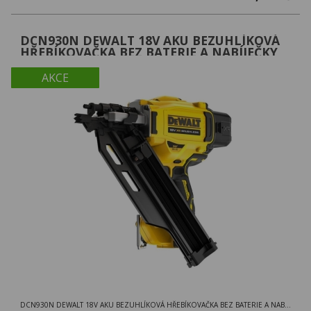
DCN930N DEWALT 18V AKU BEZUHLÍKOVÁ
HŘEBÍKOVAČKA BEZ BATERIE A NABÍJEČKY
AKCE
DCN930N DEWALT 18V AKU BEZUHLÍKOVÁ HŘEBÍKOVAČKA BEZ BATERIE A NABÍJEČKY