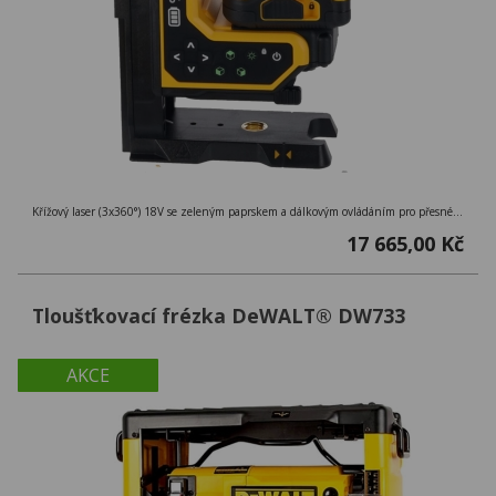
Křížový laser (3x360°) 18V se zeleným paprskem a dálkovým ovládáním pro přesné nastavení až na 100 m, přesnost ± 0,3 mm/m
17 665,00 Kč
Tloušťkovací frézka DeWALT® DW733
AKCE