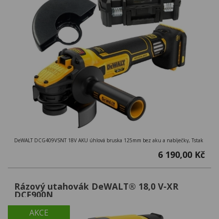
DeWALT DCG409VSNT 18V AKU úhlová bruska 125mm bez aku a nabíječky, Tstak
6 190,00 Kč
Rázový utahovák DeWALT® 18,0 V-XR
DCF900N
AKCE