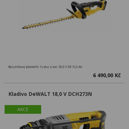
Bezuhlíkový plotostřih 1x aku Li-Ion 18,0 V XR /5,0 Ah
6 490,00 Kč
Kladivo DeWALT 18,0 V DCH273N
AKCE