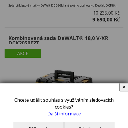
Sada příklepové vrtačky DeWalt DCD86M a rázového utahováku DeWalt DCF86M edice McLaren F1 Team s bezuhlíkovým motorem 18V 2x 5,0Ah
10 235,00 Kč
9 690,00 Kč
Kombinovaná sada DeWALT® 18,0 V-XR
DCK2050E2T
AKCE
✕
Chcete udělit souhlas s využíváním sledovacích
cookies?
Další informace