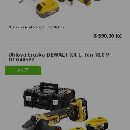
Aku úhlová bruska 3x5,0Ah 18V XR Li-Ion
8 590,00 Kč
Úhlová bruska DEWALT XR Li-Ion 18,0 V -
DCG405P2
AKCE