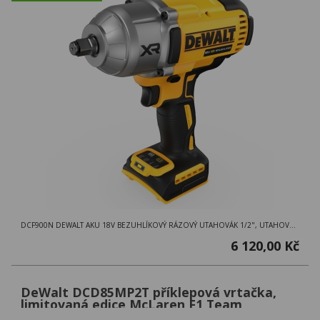
DCF900N DEWALT AKU 18V BEZUHLÍKOVÝ RÁZOVÝ UTAHOVÁK 1/2", UTAHOVÁK V KARTONOVÉ KRABICI
6 120,00 Kč
DeWalt DCD85MP2T příklepová vrtačka,
limitovaná edice McLaren F1 Team