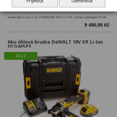
Přijmout
Odmítnout
Kombo sada 2x aku Li-Ion POWERSTAK 18,0 V 1,7 Ah, vrtačka s příklepem DCD805 + rázový utahovák DCF850 + kufr TSTAK
9 490,00 Kč
Aku úhlová bruska DeWALT 18V XR Li-Ion
DCG405P3
AKCE