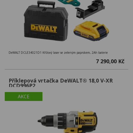
DeWALT DCLE34021D1 Křížový laser se zeleným paprskem, 2Ah baterie
7 290,00 Kč
Příklepová vrtačka DeWALT® 18,0 V-XR
DCD996P2
AKCE