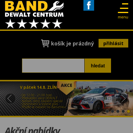
Facebook
menu
košík je prázdný
přihlásit
V pátek 14.8. ZLÍN
- Od 12.00 - 21.00 hod.
- Předváděcí akce DEWALT
- Nářadí, ostrý závodní speciál
- Občerstvení a točené pivo
- Přijďte se naladit na Barumku
Akční nabídky