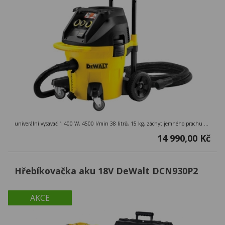
univerální vysavač 1 400 W, 4500 l/min 38 litrů, 15 kg, záchyt jemného prachu 99,9 %, třída M ( > 0,1mg/m3 ), externí zásuvka
14 990,00 Kč
Hřebíkovačka aku 18V DeWalt DCN930P2
AKCE