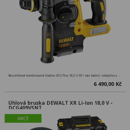
Bezuhlíkové kombinované kladivo SDS Plus 18,0 V XR / bez baterií, nabíječky a kufru
6 490,00 Kč
Úhlová bruska DEWALT XR Li-Ion 18,0 V -
DCG409VSNT
AKCE