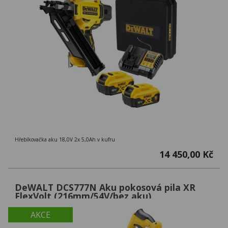
Hřebíkovačka aku 18,0V 2x 5,0Ah v kufru
14 450,00 Kč
DeWALT DCS777N Aku pokosová pila XR
FlexVolt (216mm/54V/bez aku)
AKCE