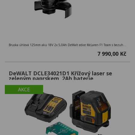
Bruska úhlová 125mm aku 18V 2x 5,0Ah DeWalt edice McLaren F1 Team s bezuhlíkovým motorem
7 990,00 Kč
DeWALT DCLE34021D1 Křížový laser se
zeleným paprskem, 2Ah baterie
AKCE