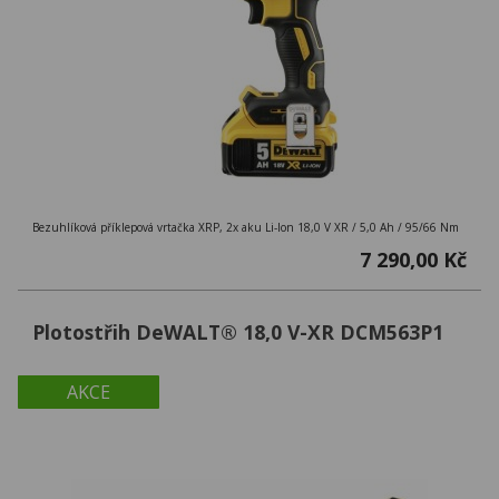
Bezuhlíková příklepová vrtačka XRP, 2x aku Li-Ion 18,0 V XR / 5,0 Ah / 95/66 Nm
7 290,00 Kč
Plotostřih DeWALT® 18,0 V-XR DCM563P1
AKCE