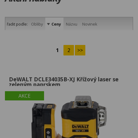
řadit podle:
Obliby
Ceny
Názvu
Novinek
1
2
>>
DeWALT DCLE34035B-XJ Křížový laser se
zeleným paprskem
AKCE