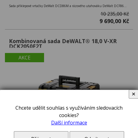
Sada příklepové vrtačky DeWalt DCD86M a rázového utahováku DeWalt DCF86M edice McLaren F1 Team s bezuhlíkovým motorem 18V 2x 5,0Ah
10 235,00 Kč
9 690,00 Kč
Kombinovaná sada DeWALT® 18,0 V-XR
DCK2050E2T
AKCE
✕
Chcete udělit souhlas s využíváním sledovacích
cookies?
Další informace