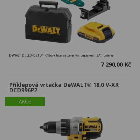
DeWALT DCLE34021D1 Křížový laser se zeleným paprskem, 2Ah baterie
7 290,00 Kč
Příklepová vrtačka DeWALT® 18,0 V-XR
DCD996P2
AKCE