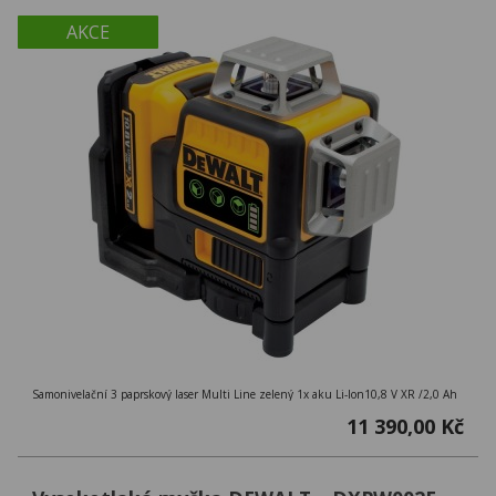
AKCE
Samonivelační 3 paprskový laser Multi Line zelený 1x aku Li-Ion10,8 V XR /2,0 Ah
11 390,00 Kč