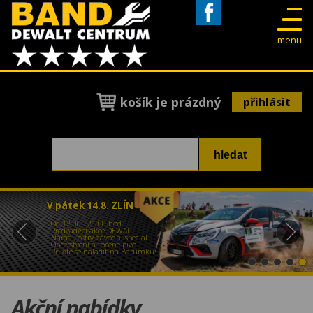
Facebook
menu
košík je prázdný
přihlásit
V pátek 14.8. ZLÍN
- Od 12.00 - 21.00 hod.
- Předváděcí akce DEWALT
- Nářadí, ostrý závodní speciál
- Občerstvení a točené pivo
- Přijďte se naladit na Barumku
Akční nabídky