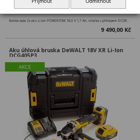
Přijmout
Odmítnout
Kombo sada 2x aku Li-Ion POWERSTAK 18,0 V 1,7 Ah, vrtačka s příklepem DCD805 + rázový utahovák DCF850 + kufr TSTAK
9 490,00 Kč
Aku úhlová bruska DeWALT 18V XR Li-Ion
DCG405P3
AKCE