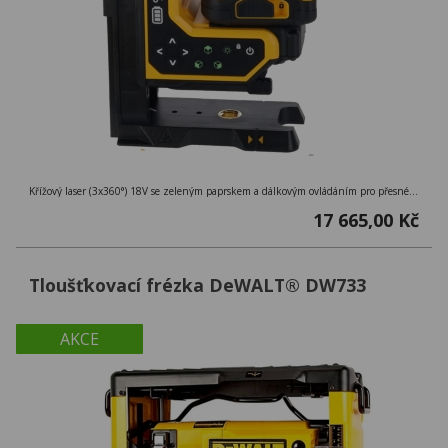
Křížový laser (3x360°) 18V se zeleným paprskem a dálkovým ovládáním pro přesné nastavení až na 100 m, přesnost ± 0,3 mm/m
17 665,00 Kč
Tloušťkovací frézka DeWALT® DW733
AKCE