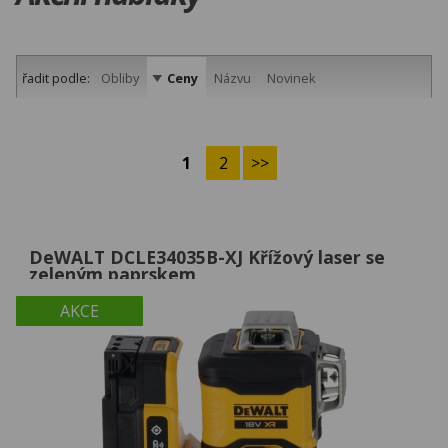
řadit podle:
Obliby
Ceny
Názvu
Novinek
1
2
>>
DeWALT DCLE34035B-XJ Křížový laser se
zeleným paprskem
AKCE