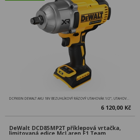
DCF900N DEWALT AKU 18V BEZUHLÍKOVÝ RÁZOVÝ UTAHOVÁK 1/2", UTAHOVÁK V KARTONOVÉ KRABICI
6 120,00 Kč
DeWalt DCD85MP2T příklepová vrtačka,
limitovaná edice McLaren F1 Team