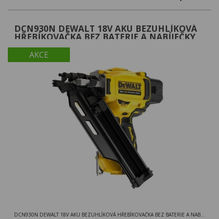
DCN930N DEWALT 18V AKU BEZUHLÍKOVÁ
HŘEBÍKOVAČKA BEZ BATERIE A NABÍJEČKY
AKCE
DCN930N DEWALT 18V AKU BEZUHLÍKOVÁ HŘEBÍKOVAČKA BEZ BATERIE A NABÍJEČKY