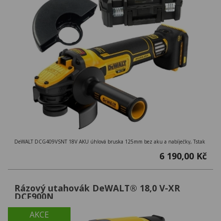
DeWALT DCG409VSNT 18V AKU úhlová bruska 125mm bez aku a nabíječky, Tstak
6 190,00 Kč
Rázový utahovák DeWALT® 18,0 V-XR
DCF900N
AKCE