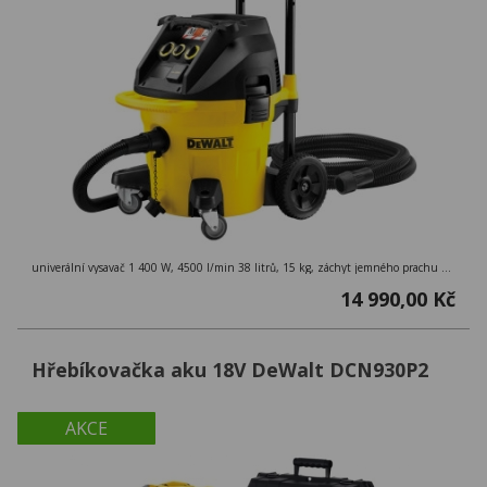
univerální vysavač 1 400 W, 4500 l/min 38 litrů, 15 kg, záchyt jemného prachu 99,9 %, třída M ( > 0,1mg/m3 ), externí zásuvka
14 990,00 Kč
Hřebíkovačka aku 18V DeWalt DCN930P2
AKCE