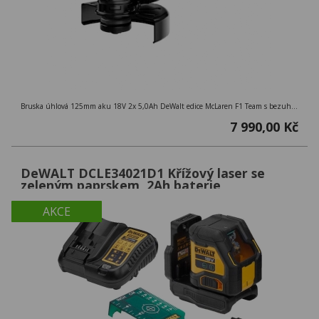
Bruska úhlová 125mm aku 18V 2x 5,0Ah DeWalt edice McLaren F1 Team s bezuhlíkovým motorem
7 990,00 Kč
DeWALT DCLE34021D1 Křížový laser se
zeleným paprskem, 2Ah baterie
AKCE