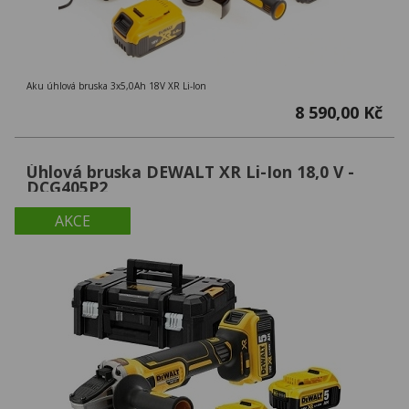
Aku úhlová bruska 3x5,0Ah 18V XR Li-Ion
8 590,00 Kč
Úhlová bruska DEWALT XR Li-Ion 18,0 V -
DCG405P2
AKCE