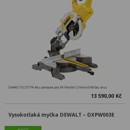
DeWALT DCS777N Aku pokosová pila XR FlexVolt (216mm/54V/bez aku)
13 590,00 Kč
Vysokotlaká myčka DEWALT – DXPW003E