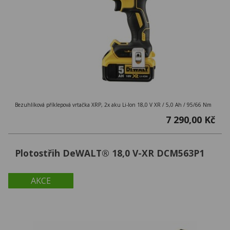
Bezuhlíková příklepová vrtačka XRP, 2x aku Li-Ion 18,0 V XR / 5,0 Ah / 95/66 Nm
7 290,00 Kč
Plotostřih DeWALT® 18,0 V-XR DCM563P1
AKCE