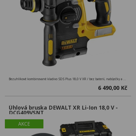
Bezuhlíkové kombinované kladivo SDS Plus 18,0 V XR / bez baterií, nabíječky a kufru
6 490,00 Kč
Úhlová bruska DEWALT XR Li-Ion 18,0 V -
DCG409VSNT
AKCE