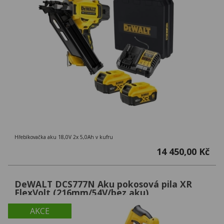
Hřebíkovačka aku 18,0V 2x 5,0Ah v kufru
14 450,00 Kč
DeWALT DCS777N Aku pokosová pila XR
FlexVolt (216mm/54V/bez aku)
AKCE