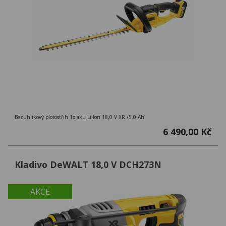
Bezuhlíkový plotostřih 1x aku Li-Ion 18,0 V XR /5,0 Ah
6 490,00 Kč
Kladivo DeWALT 18,0 V DCH273N
AKCE