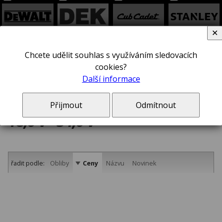
✕
EXTOL
B+D
Chcete udělit souhlas s využíváním sledovacích
cookies?
Další informace
Přijmout
Odmítnout
18,0 V - 54,0 V
řadit podle:
Obliby
Ceny
Názvu
Novinek