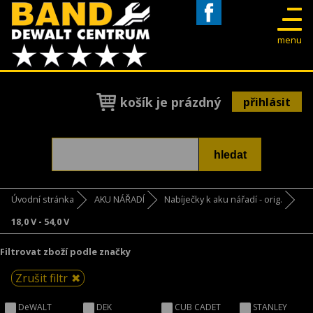
Facebook
menu
košík je prázdný
přihlásit
Úvodní stránka
AKU NÁŘADÍ
Nabíječky k aku nářadí - orig.
18,0 V - 54,0 V
Filtrovat zboží podle značky
Zrušit filtr
DeWALT
DEK
CUB CADET
STANLEY