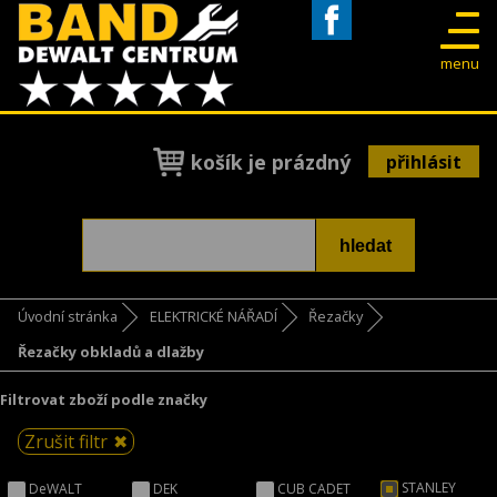
Facebook
menu
košík je prázdný
přihlásit
Úvodní stránka
ELEKTRICKÉ NÁŘADÍ
Řezačky
Řezačky obkladů a dlažby
Filtrovat zboží podle značky
Zrušit filtr
STANLEY
DeWALT
DEK
CUB CADET