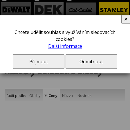
✕
EXTOL
B+D
Chcete udělit souhlas s využíváním sledovacích
cookies?
Další informace
Přijmout
Odmítnout
Řezačky obkladů a dlažby
řadit podle:
Obliby
Ceny
Názvu
Novinek