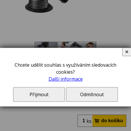
✕
Chcete udělit souhlas s využíváním sledovacích
6 490,00 Kč
cookies?
Další informace
včetně DPH 21 %
V ceně zboží jsou započteny poplatky na likvidaci elektroodpadu a autorské odměny,
pokud se na toto zboží vztahují.
Přijmout
Odmítnout
do týdne v e-shopu
ks