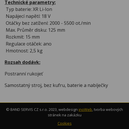
Technické parametry:
Typ baterie: XR Li-Ion
Napájecí napětí: 18 V
Otáčky bez zatížení: 2000 - 5500 ot./min
Max. Průměr disku: 125 mm
Rozkmit: 15 mm
Regulace otáček: ano
Hmotnost: 2,5 kg
Rozsah dodávk:
Postranní rukojeť
Samostatný stroj, bez kufru, baterie a nabíječky
© BAND SERVIS CZ s.r.o. 2023, webdesign
inoWeb
, tvorba webových
stránek na zakázku
Cookies