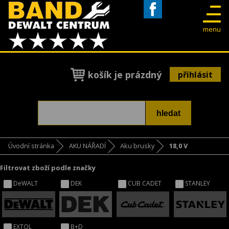
Facebook
menu
košík je prázdný
přihlásit
Úvodní stránka
AKU NÁŘADÍ
Aku brusky
18,0 V
Filtrovat zboží podle značky
DeWALT
DEK
CUB CADET
STANLEY
EXTOL
B+D