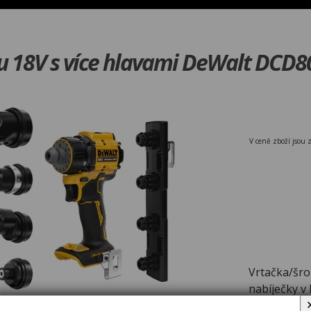
u 18V s více hlavami DeWalt DCD
V ceně zboží jsou 
Vrtačka/šro
nabíječky v 