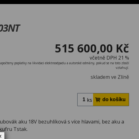
803NT
515 600,00 Kč
včetně DPH 21 %
započteny poplatky na likvidaci elektroodpadu a autorské odměny, pokud se na toto zboží
vztahují.
skladem ve Zlíně
ks
ubovák aku 18V bezuhlíková s více hlavami, bez aku a
kufru Tstak.
✕