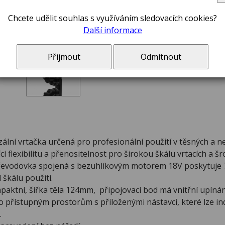
Chcete udělit souhlas s využíváním sledovacích cookies?
Další informace
Přijmout
Odmítnout
ální vrtačka určená pro profesionální použití v těsných a 
ící flexibilitu a přenositelnost pro širokou škálu vrtacích a š
evodovka spojená s bezuhlíkovým motorem 18V poskytuje 7
í škálu použití.
aktní, šířka těla 124mm, připojovací bod má vnitřní upínán
o přístupným prostorům s přiloženými nástavci, které lze in
.