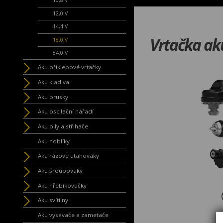
10,8 V
12,0 V
14,4 V
Vrtačka ak
18,0 V
54,0 V
Aku příklepové vrtačky
Aku kladiva
Aku brusky
Aku oscilační nářadí
Aku pily a střihače
Aku hoblíky
Aku rázové utahováky
Aku šroubováky
Aku hřebíkovačky
Aku svítilny
Aku vysavače a zametače