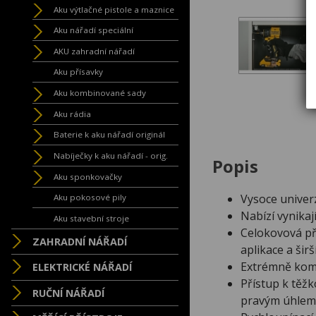
Aku výtlačné pistole a maznice
Aku nářadí speciální
AKU zahradní nářadí
Aku přísavky
Aku kombinované sady
Aku rádia
Baterie k aku nářadí originál
Nabíječky k aku nářadí - orig.
Popis
Aku sponkovačky
Vysoce univerz
Aku pokosové pily
Nabízí vynikaj
Aku stavební stroje
Celokovová př
ZAHRADNÍ NÁŘADÍ
aplikace a širš
Extrémně komp
ELEKTRICKÉ NÁŘADÍ
Přístup k těžk
RUČNÍ NÁŘADÍ
pravým úhlem