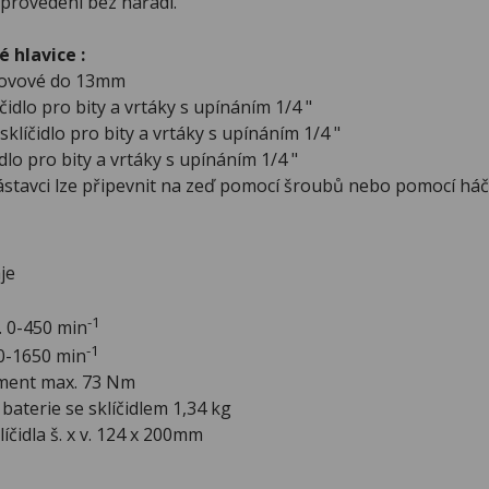
 provedení bez nářadí.
 hlavice :
okovové do 13mm
čidlo pro bity a vrtáky s upínáním 1/4 "
sklíčidlo pro bity a vrtáky s upínáním 1/4 "
dlo pro bity a vrtáky s upínáním 1/4 "
ástavci lze připevnit na zeď pomocí šroubů nebo pomocí há
aje
-1
l. 0-450 min
-1
-1650 min
ment max. 73 Nm
aterie se sklíčidlem 1,34 kg
íčidla š. x v. 124 x 200mm