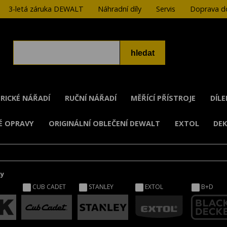
3-letá záruka DEWALT
Náhradní díly
Servis
Doprava do
RICKÉ NÁŘADÍ
RUČNÍ NÁŘADÍ
MĚŘÍCÍ PŘÍSTROJE
DÍL
É OPRAVY
ORIGINÁLNÍ OBLEČENÍ DEWALT
EXTOL
DE
ky
CUB CADET
STANLEY
EXTOL
B+D