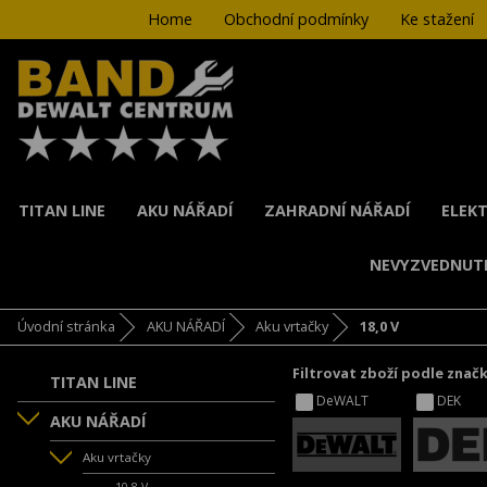
Home
Obchodní podmínky
Ke stažení
TITAN LINE
AKU NÁŘADÍ
ZAHRADNÍ NÁŘADÍ
ELEKT
NEVYZVEDNUT
Úvodní stránka
AKU NÁŘADÍ
Aku vrtačky
18,0 V
Filtrovat zboží podle znač
TITAN LINE
DeWALT
DEK
AKU NÁŘADÍ
Aku vrtačky