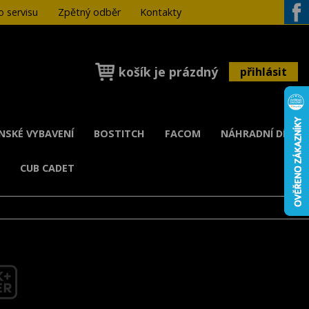
 servisu
Zpětný odběr
Kontakty
Face
košík je prázdný
přihlásit
ENSKÉ VYBAVENÍ
BOSTITCH
FACOM
NÁHRADNÍ DÍLY
K
CUB CADET