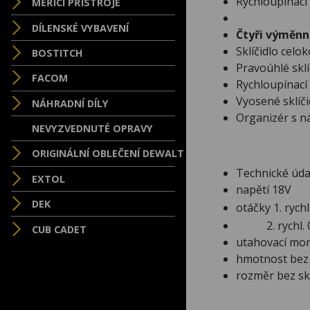
Rychloupínací
MĚŘÍCÍ PŘÍSTROJE
DÍLENSKÉ VYBAVENÍ
Čtyři výměnné
Sklíčidlo cel
BOSTITCH
Pravoúhlé sklí
FACOM
Rychloupínací 
Vyosené sklíči
NÁHRADNÍ DÍLY
Organizér s n
NEVYZVEDNUTÉ OPRAVY
ORIGINÁLNÍ OBLEČENÍ DEWALT
Technické úd
EXTOL
napětí 18V
DEK
otáčky 1. rych
2. rychl. 0
CUB CADET
utahovací mo
hmotnost bez b
rozměr bez skl