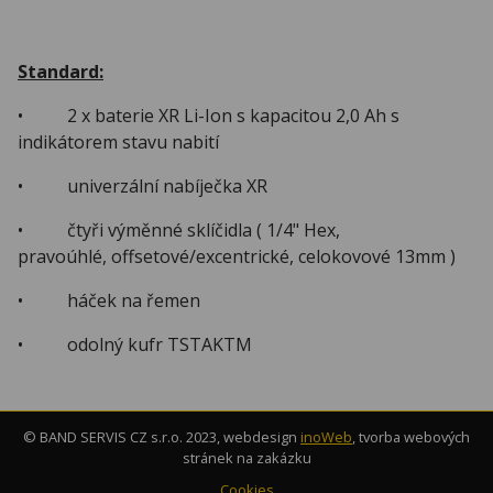
Standard:
• 2 x baterie XR Li-Ion s kapacitou 2,0 Ah s
indikátorem stavu nabití
• univerzální nabíječka XR
• čtyři výměnné sklíčidla ( 1/4" Hex,
pravoúhlé, offsetové/excentrické, celokovové 13mm )
• háček na řemen
• odolný kufr TSTAKTM
© BAND SERVIS CZ s.r.o. 2023, webdesign
inoWeb
, tvorba webových
stránek na zakázku
Cookies