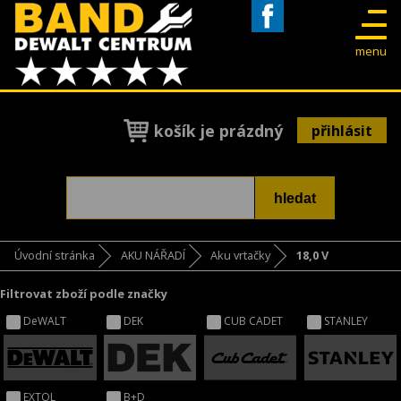
Facebook
menu
košík je prázdný
přihlásit
Úvodní stránka
AKU NÁŘADÍ
Aku vrtačky
18,0 V
Filtrovat zboží podle značky
DeWALT
DEK
CUB CADET
STANLEY
EXTOL
B+D