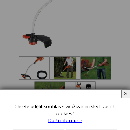
✕
Chcete udělit souhlas s využíváním sledovacích
1 990,00 Kč
cookies?
Další informace
včetně DPH 21 %
V ceně zboží jsou započteny poplatky na likvidaci elektroodpadu a autorské odměny,
pokud se na toto zboží vztahují.