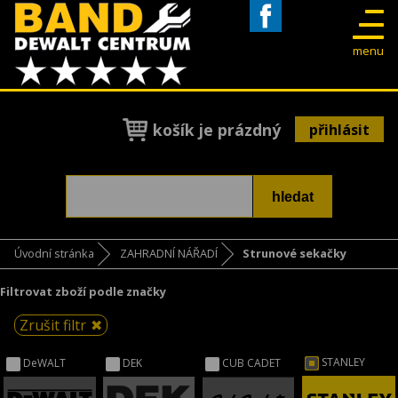
Facebook
menu
košík je prázdný
přihlásit
Úvodní stránka
ZAHRADNÍ NÁŘADÍ
Strunové sekačky
Filtrovat zboží podle značky
Zrušit filtr
STANLEY
DeWALT
DEK
CUB CADET