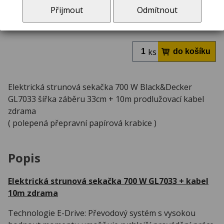
Přijmout
Odmítnout
skladem ve Zlíně
ks
Elektrická strunová sekačka 700 W Black&Decker
GL7033 šířka záběru 33cm + 10m prodlužovací kabel
zdrama
( polepená přepravní papírová krabice )
Popis
Elektrická strunová sekačka 700 W GL7033 + kabel
10m zdrama
Technologie E-Drive: Převodový systém s vysokou