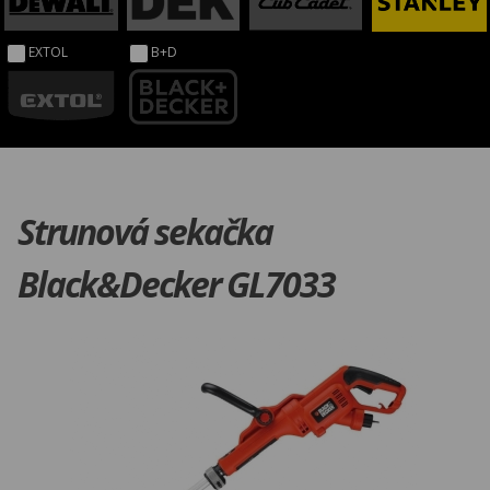
EXTOL
B+D
Strunová sekačka
Black&Decker GL7033