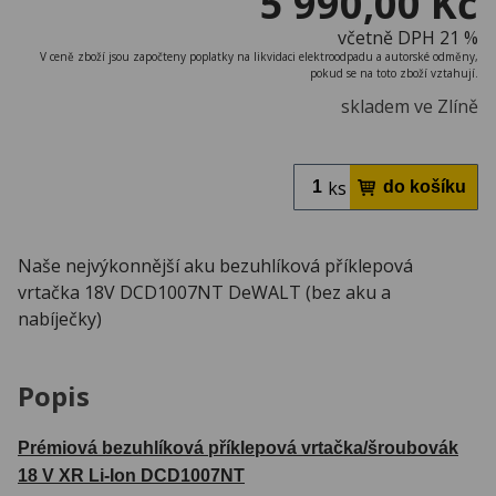
5 990,00 Kč
včetně DPH 21 %
V ceně zboží jsou započteny poplatky na likvidaci elektroodpadu a autorské odměny,
pokud se na toto zboží vztahují.
skladem ve Zlíně
ks
Naše nejvýkonnější aku bezuhlíková příklepová
vrtačka 18V DCD1007NT DeWALT (bez aku a
nabíječky)
Popis
Prémiová bezuhlíková příklepová vrtačka/šroubovák
18 V XR Li-Ion DCD1007NT