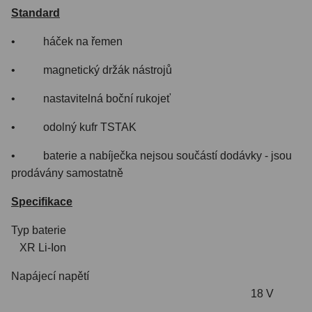
Standard
• háček na řemen
• magnetický držák nástrojů
• nastavitelná boční rukojeť
• odolný kufr TSTAK
• baterie a nabíječka nejsou součástí dodávky - jsou
prodávány samostatně
Specifikace
Typ baterie
XR Li-Ion
Napájecí napětí
18 V