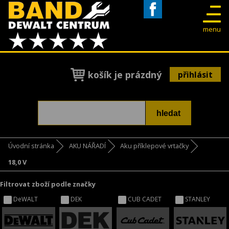
Facebook
menu
košík je prázdný
přihlásit
Úvodní stránka
AKU NÁŘADÍ
Aku příklepové vrtačky
18,0 V
Filtrovat zboží podle značky
DeWALT
DEK
CUB CADET
STANLEY