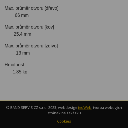
Max. průměr otvoru [dřevo]
66 mm
Max. průměr otvoru [kov]
25,4 mm
Max. průměr otvoru [zdivo]
13 mm
Hmotnost
1,85 kg
© BAND SERVIS CZ s.r.o. 2023, webdesign
inoWeb
, tvorba webových
stránek na zakázku
Cookies