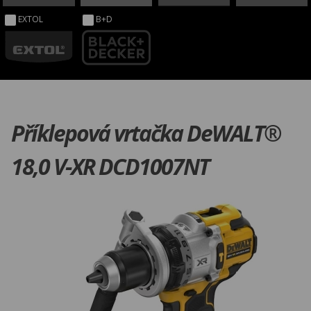
EXTOL
B+D
Příklepová vrtačka DeWALT®
18,0 V-XR DCD1007NT