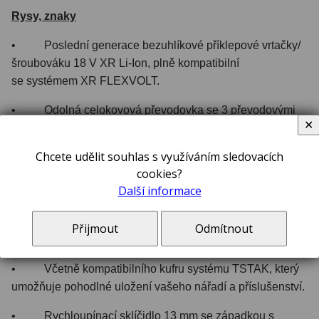
Rysy, znaky
• Poslední generace bezuhlíkové příklepové vrtačky/
šroubováku 18 V XR Li-Ion, plně kompatibilní
se systémem XR FLEXVOLT.
• Odolná celokovová převodovka se 3 převodovými
✕
stupni zaručuje delší provozní dobu a životnost nářadí.
Chcete udělit souhlas s využíváním sledovacích
• Elektronická spojka a možností nastavení 11 poloh
cookies?
pro hodnotu momentu zaručuje optimalizovanou přesnost
Další informace
při šroubování.
• Zlepšené proudění vzduchu zaručuje lepší chlazení
Přijmout
Odmítnout
a tím i delší provozní životnost.
• Včetně kompatibilního kufru systému TSTAK, který
umožňuje pohodlné uložení vašeho nářadí a příslušenství.
• Rychloupínací sklíčidlo 13 mm se západkou s