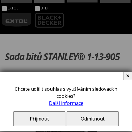
EXTOL
B+D
Sada bitů STANLEY® 1-13-905
✕
Chcete udělit souhlas s využíváním sledovacích
cookies?
Další informace
Přijmout
Odmítnout