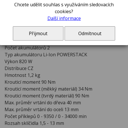
ks
Chcete udělit souhlas s využíváním sledovacích
cookies?
Další informace
Kapacita akumulátoru 1,7 Ah
Model DCD805E2T
Přijmout
Odmítnout
Napětí akumulátoru 18 V
Otáčky na prázdno 0 - 650 / 0 - 2000 ot/min
Počet akumulátorů 2
Typ akumulátoru Li-Ion POWERSTACK
Výkon 820 W
Distribuce CZ
Hmotnost 1,2 kg
Krouticí moment 90 Nm
Krouticí moment (měkký materiál) 34 Nm
Krouticí moment (tvrdý materiál) 90 Nm
Max. průměr vrtání do dřeva 40 mm
Max. průměr vrtání do oceli 13 mm
Počet příklepů 0 - 9350 / 0 - 34000 min
Rozsah sklíčidla 1,5 - 13 mm