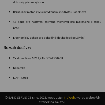
dokonalý přenos výkonu
Bezuhlíkoý motor s vyšším výkonem, efektivitou i odolností
15 pozic pro nastavení točivého momentu pro maximálně přesnou
práci
Ergonomický úchop pro pohodlné dlouhodobé používání
Rozsah dodávky
2x akumulátor 18V 1,7Ah POWERSTACK
Nabíječka
Kufr T-Stack
© BAND SERVIS CZ s.r.o. 2023, webdesign
inoWeb
, tvorba webových
stránek na zakázku