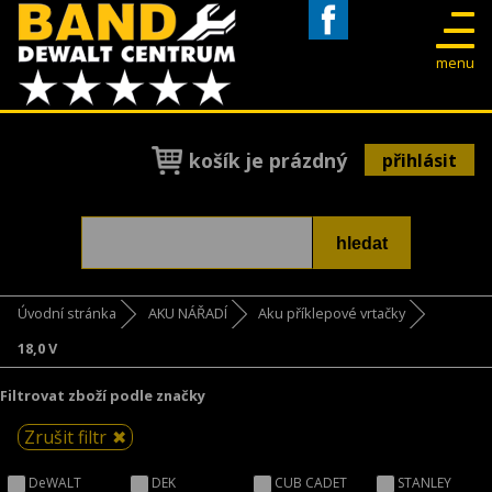
Facebook
menu
košík je prázdný
přihlásit
Úvodní stránka
AKU NÁŘADÍ
Aku příklepové vrtačky
18,0 V
Filtrovat zboží podle značky
Zrušit filtr
DeWALT
DEK
CUB CADET
STANLEY