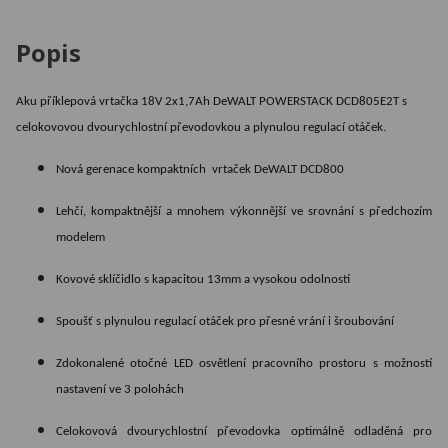
Popis
Aku příklepová vrtačka 18V 2x1,7Ah
DeWALT POWERSTACK DCD805E2T
s
celokovovou dvourychlostní převodovkou a plynulou regulací otáček.
Nová gerenace kompaktních vrtaček DeWALT DCD800
Lehčí, kompaktnější a mnohem výkonnější ve srovnání s předchozím
modelem
Kovové sklíčidlo s kapacitou 13mm a vysokou odolností
Spoušť s plynulou regulací otáček pro přesné vrání i šroubování
Zdokonalené otočné LED osvětlení pracovního prostoru s možností
nastavení ve 3 polohách
Celokovová dvourychlostní převodovka optimálně odladěná pro