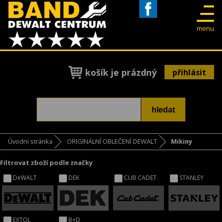
Facebook
menu
košík je prázdný
přihlásit
Úvodní stránka
ORIGINÁLNÍ OBLEČENÍ DEWALT
Mikiny
Filtrovat zboží podle značky
DeWALT
DEK
CUB CADET
STANLEY
EXTOL
B+D