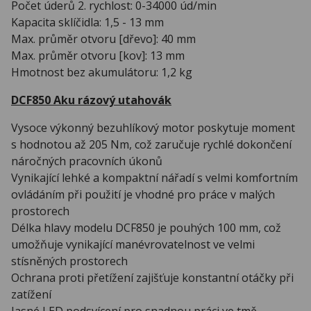
Počet úderů 2. rychlost: 0-34000 úd/min
Kapacita sklíčidla: 1,5 - 13 mm
Max. průměr otvoru [dřevo]: 40 mm
Max. průměr otvoru [kov]: 13 mm
Hmotnost bez akumulátoru: 1,2 kg
DCF850 Aku rázový utahovák
Vysoce výkonný bezuhlíkový motor poskytuje moment
s hodnotou až 205 Nm, což zaručuje rychlé dokončení
náročných pracovních úkonů
Vynikající lehké a kompaktní nářadí s velmi komfortním
ovládáním při použití je vhodné pro práce v malých
prostorech
Délka hlavy modelu DCF850 je pouhých 100 mm, což
umožňuje vynikající manévrovatelnost ve velmi
stísněných prostorech
Ochrana proti přetížení zajišťuje konstantní otáčky při
zatížení
Jasné LED podsvícení pro snadnou práci ve tmě