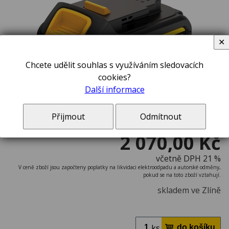
✕
Chcete udělit souhlas s využíváním sledovacích
cookies?
Další informace
Přijmout
Odmítnout
2 070,00 Kč
včetně DPH 21 %
V ceně zboží jsou započteny poplatky na likvidaci elektroodpadu a autorské odměny,
pokud se na toto zboží vztahují.
skladem ve Zlíně
ks