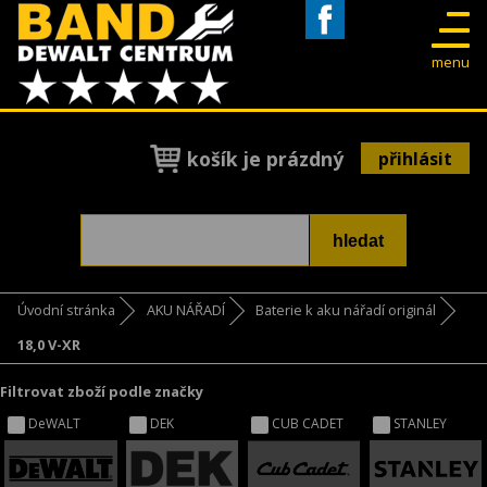
Facebook
menu
košík je prázdný
přihlásit
Úvodní stránka
AKU NÁŘADÍ
Baterie k aku nářadí originál
18,0 V-XR
Filtrovat zboží podle značky
DeWALT
DEK
CUB CADET
STANLEY