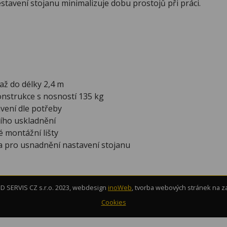
tavení stojanu minimalizuje dobu prostojů při práci.
až do délky 2,4 m
nstrukce s nosností 135 kg
vení dle potřeby
ího uskladnění
 montážní lišty
 pro usnadnění nastavení stojanu
 SERVIS CZ s.r.o. 2023, webdesign
inoWeb
, tvorba webových stránek na 
Cookies