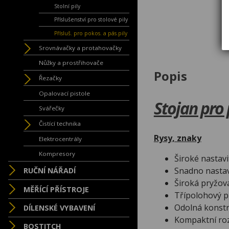
Stolní pily
Příslušenství pro stolové pily
Přísluš. pro pokos. a pás.pily
Srovnávačky a protahovačky
Nůžky a prostřihovače
Popis
Řezačky
Opalovací pistole
Stojan pro
Svářečky
Čistící technika
Rysy, znaky
Elektrocentrály
Kompresory
Široké nastavi
Snadno nastav
RUČNÍ NÁŘADÍ
Široká pryžová
MĚŘÍCÍ PŘÍSTROJE
Třípolohový pn
Odolná konstr
DÍLENSKÉ VYBAVENÍ
Kompaktní rozm
BOSTITCH