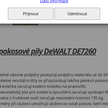
Další informace
Přijmout
Odmítnout
 pokosové pily DeWALT DE7260
telné válcové podpěry poskytují podpěru materiálu až do šíř
itelné montážní lišty se přizpůsobují takřka jakékoli pokos
 kolečka zaručují kvalitní mobilitu na pracovišti.
eumatický píst pro zvední a spouštění zaručuje vynikající fl
ukce z trubkové oceli zaručuje maximální nosnost 135 kg.
ěry při složení umožňují uložení ve svislé poloze, šetří mí