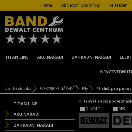
Home
Obchodní podmínky
Ke stažení
TITAN LINE
AKU NÁŘADÍ
ZAHRADNÍ NÁŘADÍ
ELEKT
NEVYZVEDNUT
Úvodní stránka
ELEKTRICKÉ NÁŘADÍ
Pily
Přísluš. pro pokos.
Filtrovat zboží podle znač
TITAN LINE
DeWALT
DEK
AKU NÁŘADÍ
ZAHRADNÍ NÁŘADÍ