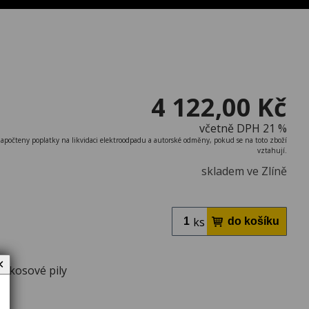
4 122,00 Kč
včetně DPH 21 %
započteny poplatky na likvidaci elektroodpadu a autorské odměny, pokud se na toto zboží
vztahují.
skladem ve Zlíně
ks
✕
pokosové pily