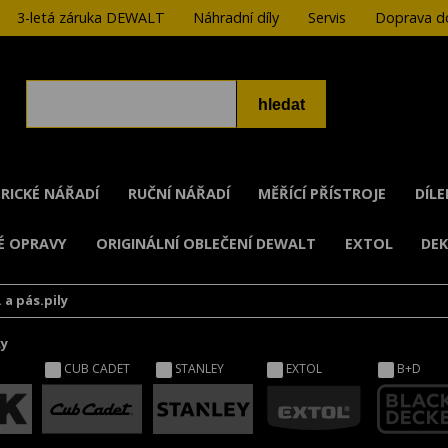
3-letá záruka DEWALT
Náhradní díly
Servis
Doprava do
RICKÉ NÁŘADÍ
RUČNÍ NÁŘADÍ
MĚŘÍCÍ PŘÍSTROJE
DÍL
É OPRAVY
ORIGINÁLNÍ OBLEČENÍ DEWALT
EXTOL
DE
 a pás.pily
ky
CUB CADET
STANLEY
EXTOL
B+D