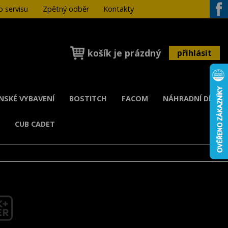
 servisu
Zpětný odběr
Kontakty
Face
košík je prázdný
přihlásit
ENSKÉ VYBAVENÍ
BOSTITCH
FACOM
NÁHRADNÍ DÍLY
K
CUB CADET