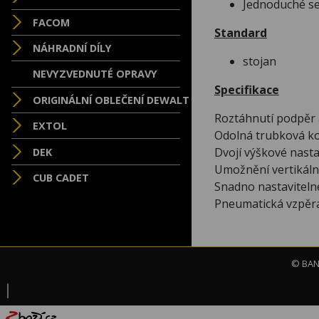
Jednoduché ses
FACOM
Standard
NÁHRADNÍ DÍLY
stojan
NEVYZVEDNUTÉ OPRAVY
Specifikace
ORIGINÁLNÍ OBLEČENÍ DEWALT
Roztáhnutí podpěr 
EXTOL
Odolná trubková ko
Dvojí výškové nasta
DEK
Umožnění vertikáln
CUB CADET
Snadno nastavitelné
Pneumatická vzpěra
© BAND