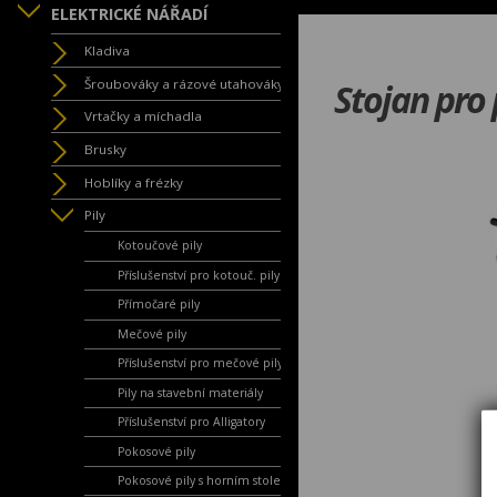
ELEKTRICKÉ NÁŘADÍ
Kladiva
Šroubováky a rázové utahováky
Stojan pro
Vrtačky a míchadla
Brusky
Hoblíky a frézky
Pily
Kotoučové pily
Příslušenství pro kotouč. pily
Přímočaré pily
Mečové pily
Příslušenství pro mečové pily
Pily na stavební materiály
Příslušenství pro Alligatory
Pokosové pily
Pokosové pily s horním stolem