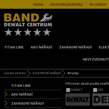
Home
Obchodní podmínky
Ke stažení
TITAN LINE
AKU NÁŘADÍ
ZAHRADNÍ NÁŘADÍ
ELEKT
NEVYZVEDNUT
Úvodní stránka
ELEKTRICKÉ NÁŘADÍ
Brusky
Filtrovat zboží podle znač
TITAN LINE
DeWALT
DEK
AKU NÁŘADÍ
ZAHRADNÍ NÁŘADÍ