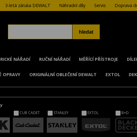
3-letá záruka DEWALT
Náhradní díly
Servis
Doprava do
RICKÉ NÁŘADÍ
RUČNÍ NÁŘADÍ
MĚŘÍCÍ PŘÍSTROJE
DÍL
É OPRAVY
ORIGINÁLNÍ OBLEČENÍ DEWALT
EXTOL
DE
ky
CUB CADET
STANLEY
EXTOL
B+D