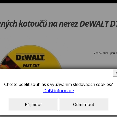
zných kotoučů na nerez DeWALT D
V ceně zboží jsou 
Chcete udělit souhlas s využíváním sledovacích cookies?
Další informace
Sada 10 řez
Přijmout
Odmítnout