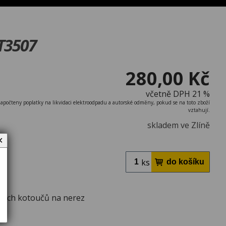
T3507
280,00 Kč
včetně DPH 21 %
započteny poplatky na likvidaci elektroodpadu a autorské odměny, pokud se na toto zboží
vztahují.
skladem ve Zlíně
✕
ks
ných kotoučů na nerez