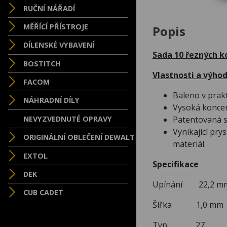
RUČNÍ NÁŘADÍ
MĚŘÍCÍ PŘÍSTROJE
Popis
DÍLENSKÉ VYBAVENÍ
Sada 10 řezných 
BOSTITCH
Vlastnosti a výho
FACOM
Baleno v prak
NÁHRADNÍ DÍLY
Vysoká koncen
Patentovaná s
NEVYZVEDNUTÉ OPRAVY
Vynikající pry
ORIGINÁLNÍ OBLEČENÍ DEWALT
materiál.
EXTOL
Specifikace
DEK
Upínání 22,2 m
CUB CADET
Šířka 1,0 mm
Typ 27