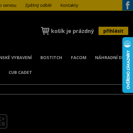
 servisu
Zpětný odběr
Kontakty
Face
košík je prázdný
přihlásit
ENSKÉ VYBAVENÍ
BOSTITCH
FACOM
NÁHRADNÍ DÍLY
K
CUB CADET