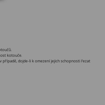
otoučů.
ost kotouče.
 případě, dojde-li k omezení jejich schopnosti řezat