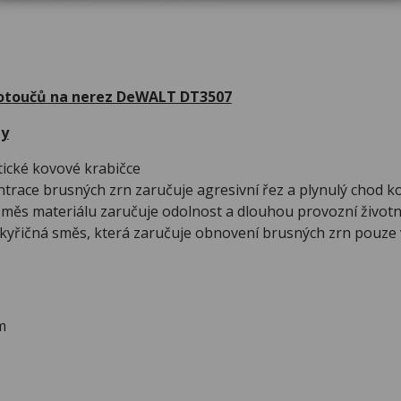
kotoučů na nerez DeWALT DT3507
dy
tické kovové krabičce
trace brusných zrn zaručuje agresivní řez a plynulý chod k
měs materiálu zaručuje odolnost a dlouhou provozní životn
skyřičná směs, která zaručuje obnovení brusných zrn pouze v
m