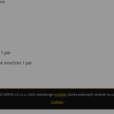
 mm
 1 pár
é množství 1 pár
 SERVIS CZ s.r.o. 2023, webdesign
inoWeb
, tvorba webových stránek na 
Cookies