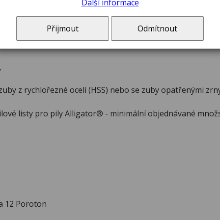
Další informace
Přijmout
Odmítnout
y
e zuby z rychlořezné oceli (HSS) nebo se zuby opatřenými zrn
lové listy pro pily Alligator® - minimální objednávané množst
da 12 Poroton