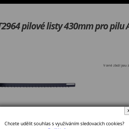
964 pilové listy 430mm pro pilu
V ceně zboží jsou 
DeWALT DT2
Chcete udělit souhlas s využíváním sledovacích cookies?