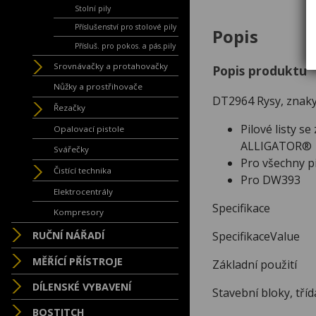
Stolní pily
Příslušenství pro stolové pily
Popis
Přísluš. pro pokos. a pás.pily
Srovnávačky a protahovačky
Popis produktu
Nůžky a prostřihovače
DT2964 Rysy, znak
Řezačky
Pilové listy s
Opalovací pistole
ALLIGATOR®
Svářečky
Pro všechny pi
Čistící technika
Pro DW393
Elektrocentrály
Specifikace
Kompresory
SpecifikaceValue
RUČNÍ NÁŘADÍ
MĚŘÍCÍ PŘÍSTROJE
Základní použití
DÍLENSKÉ VYBAVENÍ
Stavební bloky, tří
BOSTITCH