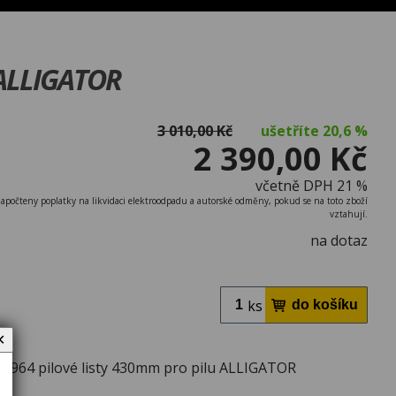
 ALLIGATOR
3 010,00 Kč
ušetříte
20,6 %
2 390,00 Kč
včetně DPH 21 %
započteny poplatky na likvidaci elektroodpadu a autorské odměny, pokud se na toto zboží
vztahují.
na dotaz
ks
✕
964 pilové listy 430mm pro pilu ALLIGATOR