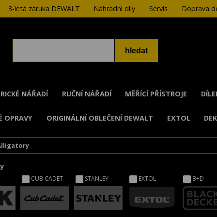
3-letá záruka DEWALT
Náhradní díly
Servis
Doprava do
RICKÉ NÁŘADÍ
RUČNÍ NÁŘADÍ
MĚŘÍCÍ PŘÍSTROJE
DÍL
É OPRAVY
ORIGINÁLNÍ OBLEČENÍ DEWALT
EXTOL
DE
Alligatory
ky
CUB CADET
STANLEY
EXTOL
B+D