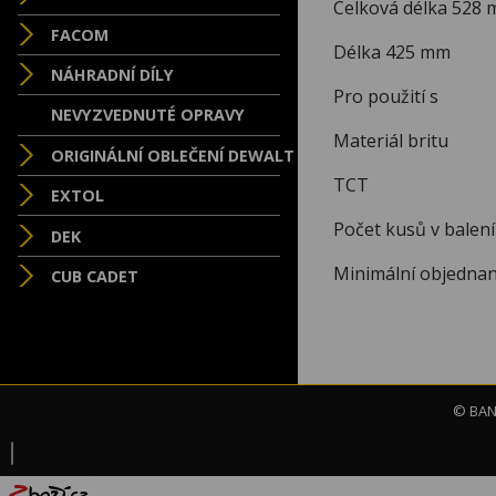
Celková délka 528
FACOM
Délka 425 mm
NÁHRADNÍ DÍLY
Pro použití s
NEVYZVEDNUTÉ OPRAVY
Materiál britu
ORIGINÁLNÍ OBLEČENÍ DEWALT
TCT
EXTOL
Počet kusů v balení
DEK
Minimální objednan
CUB CADET
© BAND