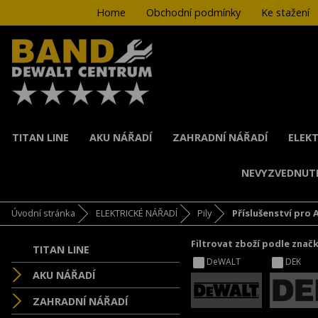
Home
Obchodní podmínky
Ke stažení
TITAN LINE
AKU NÁŘADÍ
ZAHRADNÍ NÁŘADÍ
ELEKT
NEVYZVEDNUT
Úvodní stránka
ELEKTRICKÉ NÁŘADÍ
Pily
Příslušenství pro 
Filtrovat zboží podle znač
TITAN LINE
DeWALT
DEK
AKU NÁŘADÍ
ZAHRADNÍ NÁŘADÍ