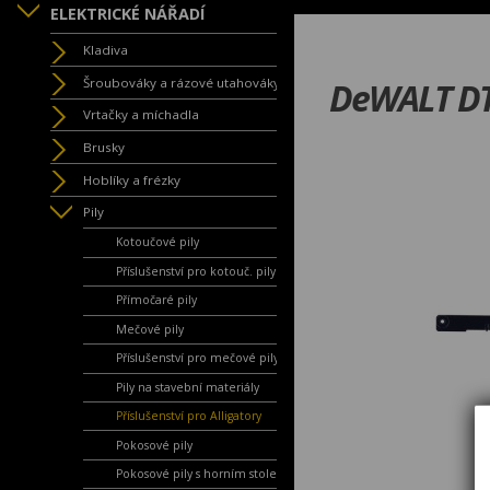
ELEKTRICKÉ NÁŘADÍ
Kladiva
Šroubováky a rázové utahováky
DeWALT DT2
Vrtačky a míchadla
Brusky
Hoblíky a frézky
Pily
Kotoučové pily
Příslušenství pro kotouč. pily
Přímočaré pily
Mečové pily
Příslušenství pro mečové pily
Pily na stavební materiály
Příslušenství pro Alligatory
Pokosové pily
Pokosové pily s horním stolem