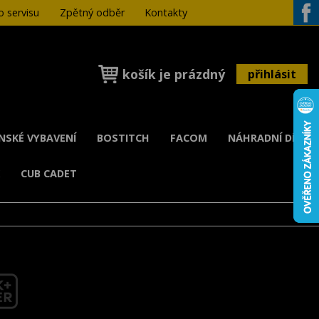
 servisu
Zpětný odběr
Kontakty
Face
košík je prázdný
přihlásit
ENSKÉ VYBAVENÍ
BOSTITCH
FACOM
NÁHRADNÍ DÍLY
K
CUB CADET