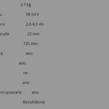
: 3.7 kg
látoru: 18-54 V
látoru: 2,0-6,0 Ah
í kotouče: 22 mm
ouče: 125 mm
 spojka: ano
 ano
táček: ne
th: ano
ojení vysavače: ano
: Bezuhlíkový