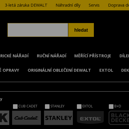
3-letá záruka DEWALT
Náhradní díly
Servis
Doprava do
RICKÉ NÁŘADÍ
RUČNÍ NÁŘADÍ
MĚŘÍCÍ PŘÍSTROJE
DÍL
É OPRAVY
ORIGINÁLNÍ OBLEČENÍ DEWALT
EXTOL
DE
ky
CUB CADET
STANLEY
EXTOL
B+D