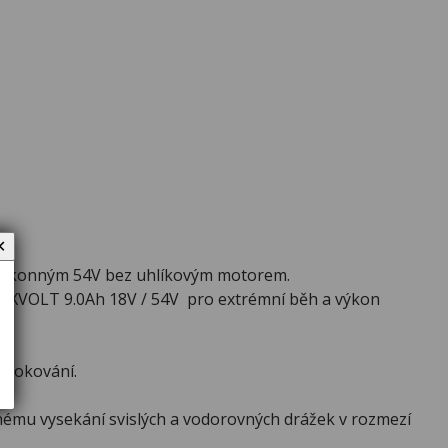
✕
výkonným 54V bez uhlíkovým motorem.
EXVOLT 9.0Ah 18V / 54V pro extrémní běh a výkon
blokování.
.
lnému vysekání svislých a vodorovných drážek v rozmezí