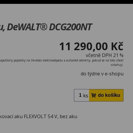
 aku, DeWALT® DCG200NT
11 290,00 Kč
včetně DPH 21 %
započteny poplatky na likvidaci elektroodpadu a autorské odměny, pokud se na toto zboží
vztahují.
do týdne v e-shopu
ks
kovací aku FLEXVOLT 54 V, bez aku