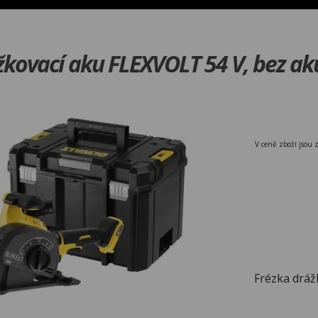
žkovací aku FLEXVOLT 54 V, bez
V ceně zboží jsou 
Frézka dráž