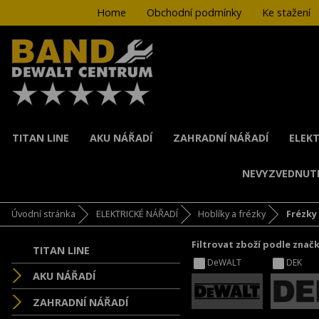
Home
Obchodní podmínky
Ke stažení
TITAN LINE
AKU NÁŘADÍ
ZAHRADNÍ NÁŘADÍ
ELEKT
NEVYZVEDNUT
Úvodní stránka
ELEKTRICKÉ NÁŘADÍ
Hoblíky a frézky
Frézky
Filtrovat zboží podle znač
TITAN LINE
DeWALT
DEK
AKU NÁŘADÍ
ZAHRADNÍ NÁŘADÍ