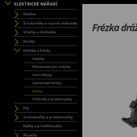
ELEKTRICKÉ NÁŘADÍ
Kladiva
Šroubováky a rázové utahováky
Frézka drá
Vrtačky a míchadla
Brusky
Hoblíky a frézky
Hoblíky
Příslušenství pro hoblíky
Horní frézky
Lamelovací frézky
Frézky
Hoblovky a protahovačky
Pily
Srovnávačky a protahovačky
Nůžky a prostřihovače
Řezačky