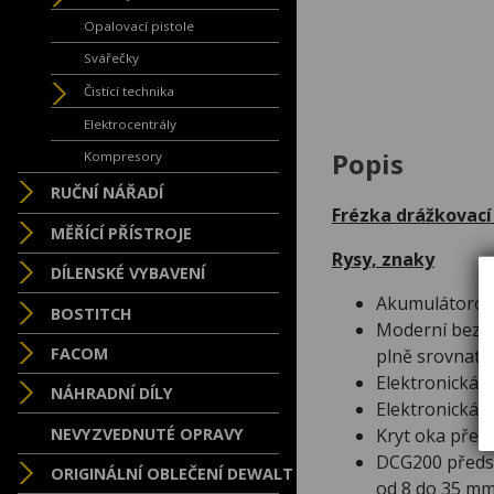
Opalovací pistole
Svářečky
Čistící technika
Elektrocentrály
Popis
Kompresory
RUČNÍ NÁŘADÍ
Frézka drážkovac
MĚŘÍCÍ PŘÍSTROJE
Rysy, znaky
DÍLENSKÉ VYBAVENÍ
Akumulátorov
BOSTITCH
Moderní bezka
FACOM
plně srovnate
Elektronická b
NÁHRADNÍ DÍLY
Elektronická 
NEVYZVEDNUTÉ OPRAVY
Kryt oka přes
DCG200 předst
ORIGINÁLNÍ OBLEČENÍ DEWALT
od 8 do 35 mm