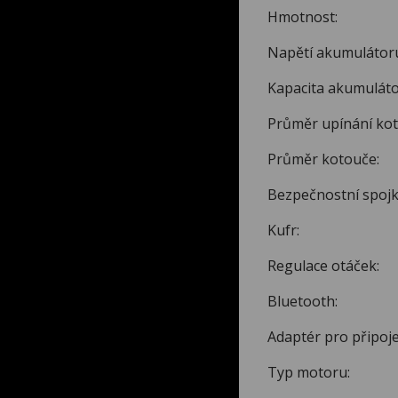
Hmotnost
Napětí akumu
Kapacita akumu
Průměr upínán
Průměr kot
Bezpečnostní
Kufr:
Regulace o
Bluetoo
Adaptér pro přip
Typ motoru