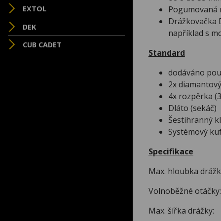
Pogumovaná ru
EXTOL
Drážkovačka D
DEK
například s 
CUB CADET
Standard
dodáváno pouz
2x diamantový
4x rozpěrka (3
Dláto (sekáč)
Šestihranný kl
Systémový kuf
Specifikace
Max. hloubka 
Volnoběžné ot
Max. šířka dr