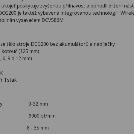
kojeť poskytuje zvýšenou přilnavost a pohodlí držení nást
CG200 je taktéž vybavena integrovanou technologií "Wirele
mobilním vysavačem DCV586M.
e tělo stroje DCG200 bez akumulátorů a nabíječky
 kotouč (125 mm)
, 6, 9 a 12 mm)
íč
r Tstak
drážky: 0-32 mm
áčky: 9000 ot/min
ážky: 8 - 35 mm