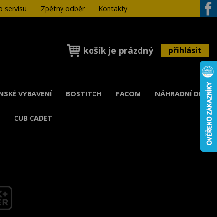
 servisu
Zpětný odběr
Kontakty
Face
košík je prázdný
přihlásit
ENSKÉ VYBAVENÍ
BOSTITCH
FACOM
NÁHRADNÍ DÍLY
K
CUB CADET