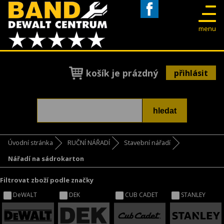
Facebook
menu
košík je prázdný
přihlásit
Úvodní stránka
RUČNÍ NÁŘADÍ
Stavební nářadí
Nářadí na sádrokarton
Filtrovat zboží podle značky
DeWALT
DEK
CUB CADET
STANLEY