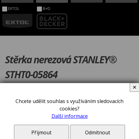
EXTOL
B+D
Stěrka nerezová STANLEY®
STHT0-05864
✕
Chcete udělit souhlas s využíváním sledovacích
cookies?
Další informace
Přijmout
Odmítnout