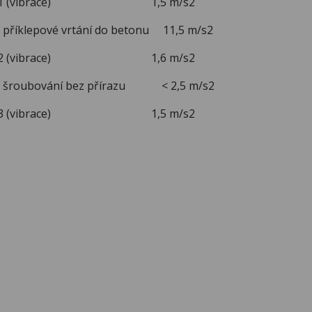
ní K 1 (vibrace) 1,5 m/s2
- příklepové vrtání do betonu 11,5 m/s2
ní K 2 (vibrace) 1,6 m/s2
 - šroubování bez přírazu < 2,5 m/s2
ní K 3 (vibrace) 1,5 m/s2