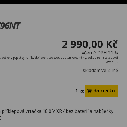
796NT
2 990,00 Kč
včetně DPH 21 %
započteny poplatky na likvidaci elektroodpadu a autorské odměny, pokud se na toto zboží
vztahují.
skladem ve Zlíně
ks
příklepová vrtačka 18,0 V XR / bez baterií a nabíječky
K