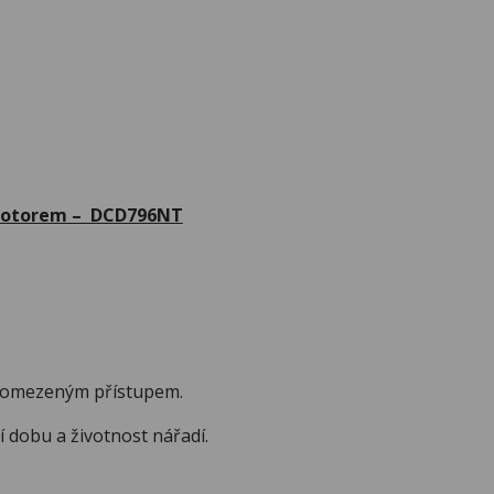
 motorem – DCD796NT
 omezeným přístupem.
obu a životnost nářadí.