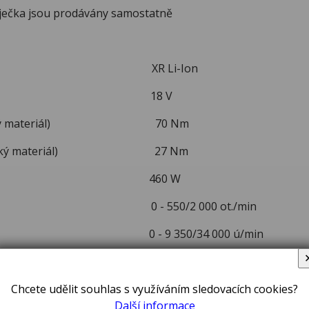
ečka jsou prodávány samostatně
erie XR Li-Ion
í napětí 18 V
 (tvrdý materiál) 70 Nm
 (měkký materiál) 27 Nm
on 460 W
rázdno 0 - 550/2 000 ot./min
 0 - 9 350/34 000 ú/min
sklíčidla 1,5 - 13 mm
Chcete udělit souhlas s využíváním sledovacích cookies?
 otvoru [dřevo] 40 mm
Další informace