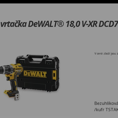
á vrtačka DeWALT® 18,0 V-XR DCD
V ceně zboží jsou 
Bezuhlíková 
/kufr TSTA