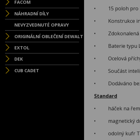
FACOM
• 15 poloh pro na
NÁHRADNÍ DÍLY
• Konstrukce intel
NEVYZVEDNUTÉ OPRAVY
• Zdokonalená erg
ORIGINÁLNÍ OBLEČENÍ DEWALT
• Baterie typu Li-I
EXTOL
• Ocelová příchytk
DEK
CUB CADET
• Součást intelige
• Dodáváno bez ba
Standard
• háček na řem
• magnetický drž
• odolný kufr 