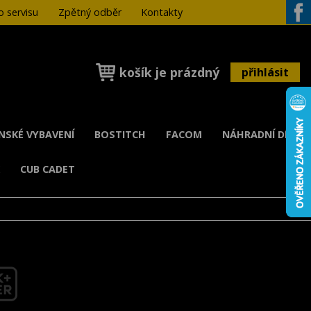
 servisu
Zpětný odběr
Kontakty
Face
košík je prázdný
přihlásit
ENSKÉ VYBAVENÍ
BOSTITCH
FACOM
NÁHRADNÍ DÍLY
K
CUB CADET