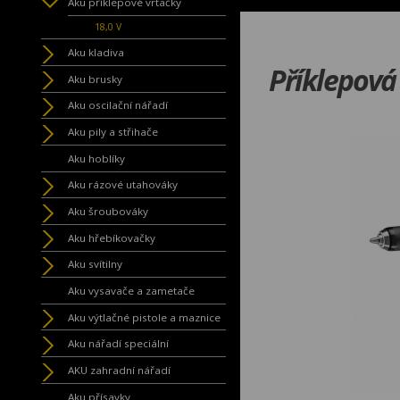
Aku příklepové vrtačky
18,0 V
Aku kladiva
Příklepov
Aku brusky
Aku oscilační nářadí
Aku pily a střihače
Aku hoblíky
Aku rázové utahováky
Aku šroubováky
Aku hřebíkovačky
Aku svítilny
Aku vysavače a zametače
Aku výtlačné pistole a maznice
Aku nářadí speciální
AKU zahradní nářadí
Aku přísavky