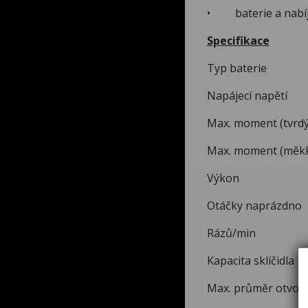
• baterie a nabíj
Specifikace
Typ bat
Napájec
Max. moment
Max. moment
Výk
Otáčky nap
Rázů/min
Kapacita 
Max. průměr