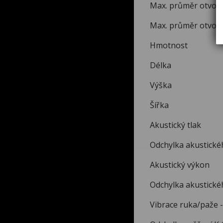
Max. průmě
Max. průměr
Hmotn
Délk
Výšk
Šíř
Akustic
Odchylka ak
Akustick
Odchylka aku
Vibrace ruka/p