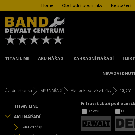
Home
Obchodní podmínky
Ke stažení
TITAN LINE
AKU NÁŘADÍ
ZAHRADNÍ NÁŘADÍ
ELEKT
NEVYZVEDNUT
Úvodní stránka
AKU NÁŘADÍ
Aku příklepové vrtačky
18,0 V
Filtrovat zboží podle znač
TITAN LINE
DeWALT
DEK
AKU NÁŘADÍ
Aku vrtačky