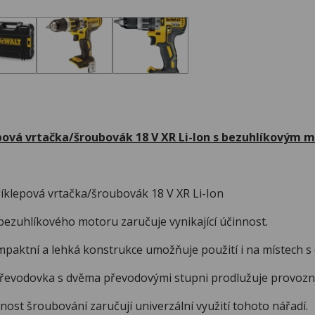
pová vrtačka/šroubovák 18 V XR Li-Ion s bezuhlíkovým
epová vrtačka/šroubovák 18 V XR Li-Ion
uhlíkového motoru zaručuje vynikající účinnost.
tní a lehká konstrukce umožňuje použití i na místech s
odovka s dvěma převodovými stupni prodlužuje provozní d
t šroubování zaručují univerzální využití tohoto nářadí.