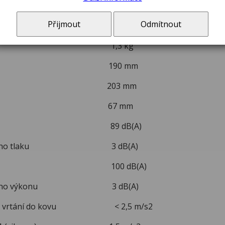
r otvoru [kov] 13 mm
Přijmout
Odmítnout
 otvoru [zdivo] 13 mm
ost 1,3 kg
a 190 mm
a 203 mm
ka 67 mm
ký tlak 89 dB(A)
ustického tlaku 3 dB(A)
ý výkon 100 dB(A)
stického výkonu 3 dB(A)
aže - vrtání do kovu < 2,5 m/s2