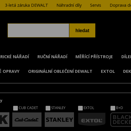
3-letá záruka DEWALT
Náhradní díly
Servis
Doprava do
RICKÉ NÁŘADÍ
RUČNÍ NÁŘADÍ
MĚŘÍCÍ PŘÍSTROJE
DÍL
É OPRAVY
ORIGINÁLNÍ OBLEČENÍ DEWALT
EXTOL
DE
ky
CUB CADET
STANLEY
EXTOL
B+D