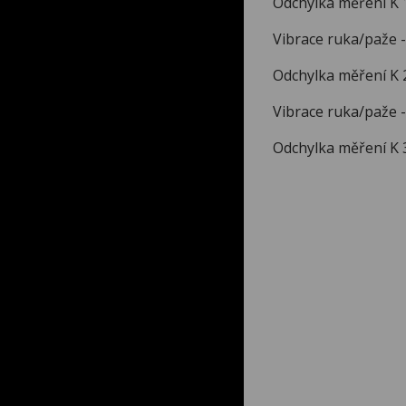
Odchylka měře
Vibrace ruka/paže 
Odchylka měře
Vibrace ruka/paže
Odchylka měře