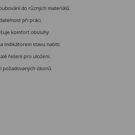
bování do různých materiálů.
telnost při práci.
uje komfort obsluhy.
 indikátorem stavu nabití.
é řešení pro uložení.
ní požadovaných úkonů.