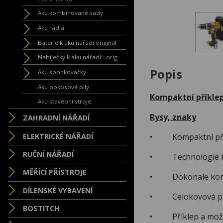
Aku kombinované sady
Aku rádia
Baterie k aku nářadí originál
Nabíječky k aku nářadí - orig.
Popis
Aku sponkovačky
Aku pokosové pily
Kompaktní příkle
Aku stavební stroje
Rysy, znaky
ZAHRADNÍ NÁŘADÍ
ELEKTRICKÉ NÁŘADÍ
• Kompaktní příkl
RUČNÍ NÁŘADÍ
• Technologie bez
MĚŘÍCÍ PŘÍSTROJE
• Dokonale kompak
DÍLENSKÉ VYBAVENÍ
• Celokovová přev
BOSTITCH
• Příklep a možnos