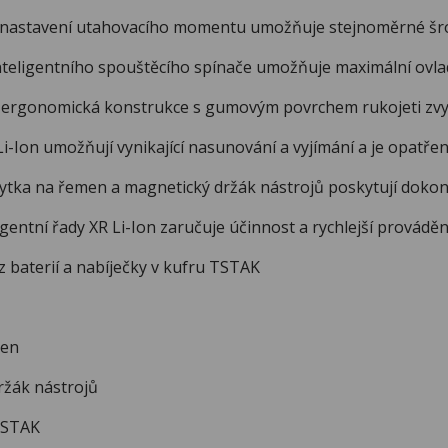
stavení utahovacího momentu umožňuje stejnoměrné šrou
igentního spouštěcího spínače umožňuje maximální ovlada
onomická konstrukce s gumovým povrchem rukojeti zvyš
on umožňují vynikající nasunování a vyjímání a je opatřena
a na řemen a magnetický držák nástrojů poskytují dokonal
ntní řady XR Li-Ion zaručuje účinnost a rychlejší provádě
terií a nabíječky v kufru TSTAK
en
ák nástrojů
TSTAK