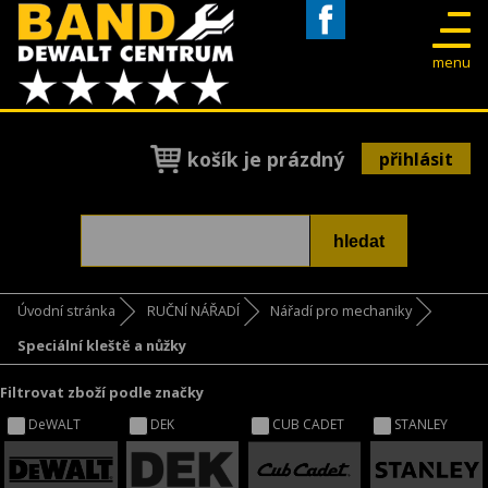
Facebook
menu
košík je prázdný
přihlásit
Úvodní stránka
RUČNÍ NÁŘADÍ
Nářadí pro mechaniky
Speciální kleště a nůžky
Filtrovat zboží podle značky
DeWALT
DEK
CUB CADET
STANLEY