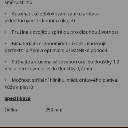
směru střihu
• Automatické odblokování zámku aretace
jednoduchým stisknutím rukojetí
• Pružina s dvojitou spirálou pro dlouhou životnost
• Bimateriální ergonomická rukojeť umožňuje
perfektní držení a optimální uživatelské pohodlí
• Stříhají za studena válcovanou ocel do tloušťky 1,2
mm a nerezovou ocel do tloušťky 0,7 mm
• Možnost stříhání hliníku, mědi, drátového pletiva,
kůže a plastů
Specifikace
Délka 250 mm