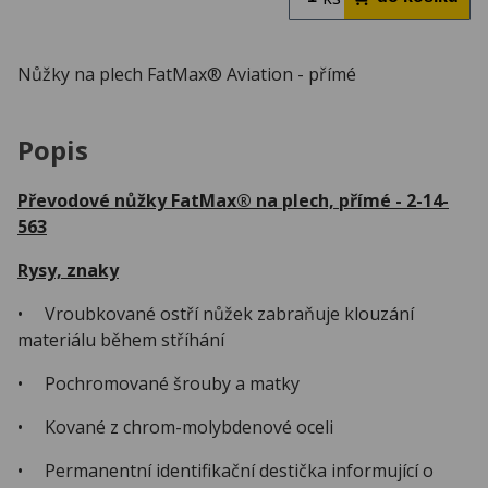
Nůžky na plech FatMax® Aviation - přímé
Popis
Převodové nůžky FatMax® na plech, přímé - 2-14-
563
Rysy, znaky
• Vroubkované ostří nůžek zabraňuje klouzání
materiálu během stříhání
• Pochromované šrouby a matky
• Kované z chrom-molybdenové oceli
• Permanentní identifikační destička informující o