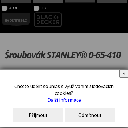
EXTOL
B+D
Šroubovák STANLEY® 0-65-410
✕
Chcete udělit souhlas s využíváním sledovacích
cookies?
Další informace
Přijmout
Odmítnout