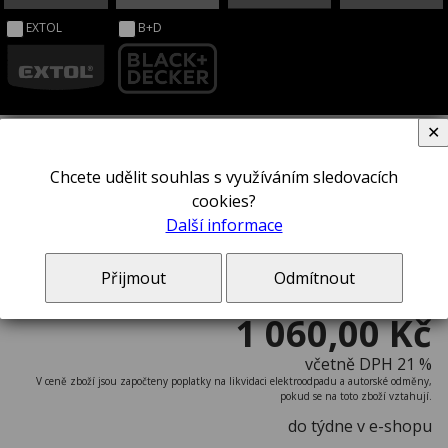
EXTOL
B+D
✕
Chcete udělit souhlas s využíváním sledovacích
Vodováha STANLEY® 1-42-313
cookies?
Další informace
Přijmout
Odmítnout
1 060,00 Kč
včetně DPH 21 %
V ceně zboží jsou započteny poplatky na likvidaci elektroodpadu a autorské odměny,
pokud se na toto zboží vztahují.
do týdne v e-shopu